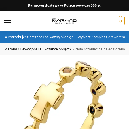
Darmowa dostawa w Polsce powyżej 500 zł.
0
🔥
Potrzebujesz prezentu na ważną okazję? — Wybierz Komplet z grawerem
Marand
/
Dewocjonalia
/
Różańce obrączki
/
Złoty różaniec na palec z granata