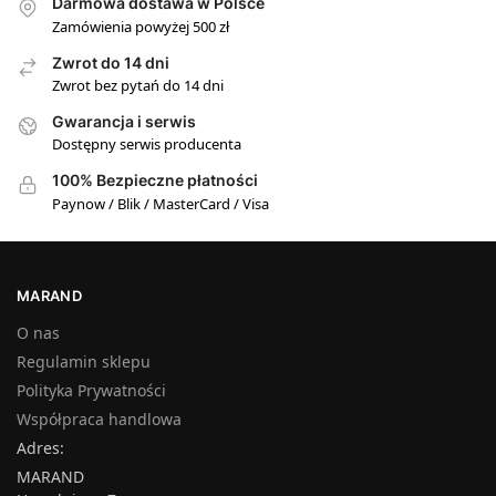
Darmowa dostawa w Polsce
Zamówienia powyżej 500 zł
Zwrot do 14 dni
Zwrot bez pytań do 14 dni
Gwarancja i serwis
Dostępny serwis producenta
100% Bezpieczne płatności
Paynow / Blik / MasterCard / Visa
MARAND
O nas
Regulamin sklepu
Polityka Prywatności
Współpraca handlowa
Adres:
MARAND