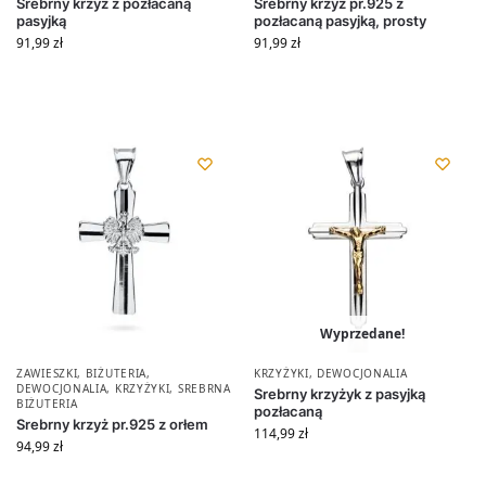
Srebrny krzyż z pozłacaną
Srebrny krzyż pr.925 z
pasyjką
pozłacaną pasyjką, prosty
91,99
zł
91,99
zł
Wyprzedane!
ZAWIESZKI
,
BIŻUTERIA
,
KRZYŻYKI
,
DEWOCJONALIA
DEWOCJONALIA
,
KRZYŻYKI
,
SREBRNA
Srebrny krzyżyk z pasyjką
BIŻUTERIA
pozłacaną
Srebrny krzyż pr.925 z orłem
114,99
zł
94,99
zł