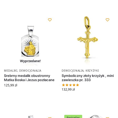
Wyprzedane!
MEDALIKI
,
DEWOCJONALIA
DEWOCJONALIA
,
KRZYŻYKI
Srebrny medalik obustronny
Symboliczny złoty krzyżyk , mini
Matka Boska i Jezus pozłacane
zawieszka pr. 333
125,99
zł
132,99
zł
Bestseller