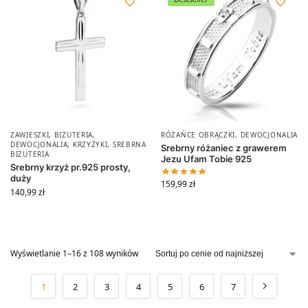
ZAWIESZKI
,
BIŻUTERIA
,
RÓŻAŃCE OBRĄCZKI
,
DEWOCJONALIA
DEWOCJONALIA
,
KRZYŻYKI
,
SREBRNA
Srebrny różaniec z grawerem
BIŻUTERIA
Jezu Ufam Tobie 925
Srebrny krzyż pr.925 prosty,
duży
159,99
zł
140,99
zł
Wyświetlanie 1–16 z 108 wyników
1
2
3
4
5
6
7