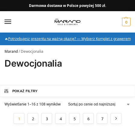
Darmowa dostawa w Polsce powyżej 500 zł.
0
🔥
Potrzebujesz prezentu na ważną okazję? — Wybierz Komplet z grawerem
Marand
/
Dewocjonalia
Dewocjonalia
POKAŻ FILTRY
Wyświetlanie 1–16 z 108 wyników
1
2
3
4
5
6
7