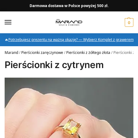
Darmowa dostawa w Polsce powyżej 500 zł.
0
🔥
Potrzebujesz prezentu na ważną okazję? — Wybierz Komplet z grawerem
Marand
/
Pierścionki zaręczynowe
/
Pierścionki z żółtego złota
/
Pierścionki z 
Pierścionki z cytrynem