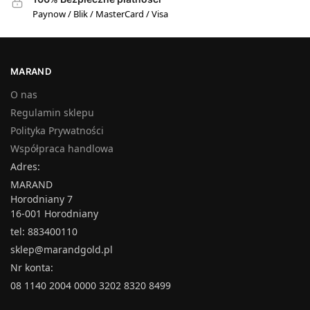
Paynow / Blik / MasterCard / Visa
MARAND
O nas
Regulamin sklepu
Polityka Prywatności
Współpraca handlowa
Adres:
MARAND
Horodniany 7
16-001 Horodniany
tel: 883400110
sklep@marandgold.pl
Nr konta:
08 1140 2004 0000 3202 8320 8499