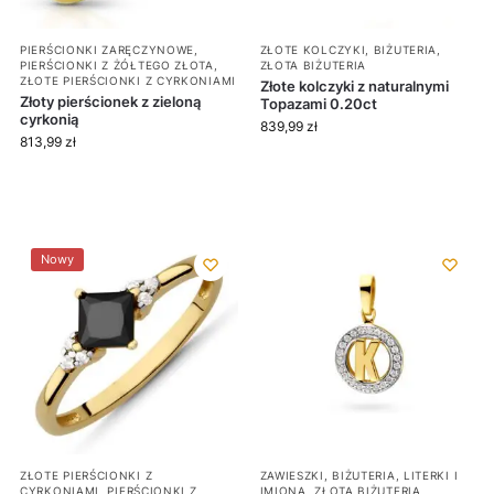
PIERŚCIONKI ZARĘCZYNOWE
,
ZŁOTE KOLCZYKI
,
BIŻUTERIA
,
PIERŚCIONKI Z ŻÓŁTEGO ZŁOTA
,
ZŁOTA BIŻUTERIA
ZŁOTE PIERŚCIONKI Z CYRKONIAMI
Złote kolczyki z naturalnymi
Złoty pierścionek z zieloną
Topazami 0.20ct
cyrkonią
839,99
zł
813,99
zł
Nowy
ZŁOTE PIERŚCIONKI Z
ZAWIESZKI
,
BIŻUTERIA
,
LITERKI I
CYRKONIAMI
,
PIERŚCIONKI Z
IMIONA
,
ZŁOTA BIŻUTERIA