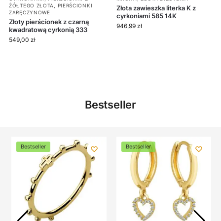
ŻÓŁTEGO ZŁOTA
,
PIERŚCIONKI
Złota zawieszka literka K z
ZARĘCZYNOWE
cyrkoniami 585 14K
Złoty pierścionek z czarną
946,99
zł
kwadratową cyrkonią 333
549,00
zł
Bestseller
Bestseller
Bestseller