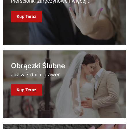
Pierścionki zaręczynowe i więcej...
Kup Teraz
Obrączki Ślubne
Już w 7 dni + grawer
Kup Teraz