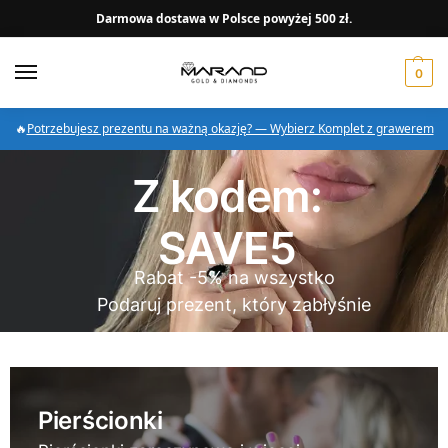
Darmowa dostawa w Polsce powyżej 500 zł.
0
🔥
Potrzebujesz prezentu na ważną okazję? — Wybierz Komplet z grawerem
Z kodem:
SAVE5
Rabat -5% na wszystko
Podaruj prezent, który zabłyśnie
Pierścionki