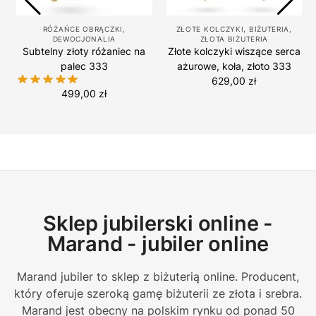
RÓŻAŃCE OBRĄCZKI
,
ZŁOTE KOLCZYKI
,
BIŻUTERIA
,
DEWOCJONALIA
ZŁOTA BIŻUTERIA
e
Subtelny złoty różaniec na
Złote kolczyki wiszące serca
palec 333
ażurowe, koła, złoto 333
629,00
zł
499,00
zł
Sklep jubilerski online -
Marand - jubiler online
Marand jubiler to sklep z biżuterią online. Producent,
który oferuje szeroką gamę biżuterii ze złota i srebra.
Marand jest obecny na polskim rynku od ponad 50