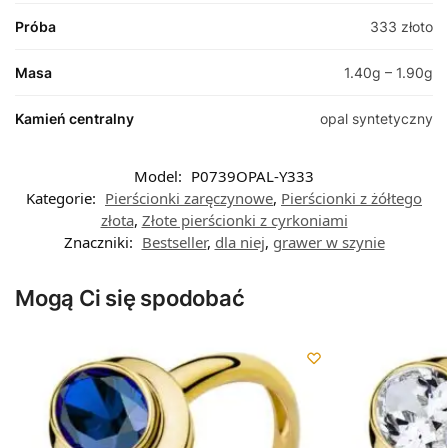
Próba
333 złoto
Masa
1.40g – 1.90g
Kamień centralny
opal syntetyczny
Model:
P0739OPAL-Y333
Kategorie:
Pierścionki zaręczynowe
,
Pierścionki z żółtego
złota
,
Złote pierścionki z cyrkoniami
Znaczniki:
Bestseller
,
dla niej
,
grawer w szynie
Mogą Ci się spodobać