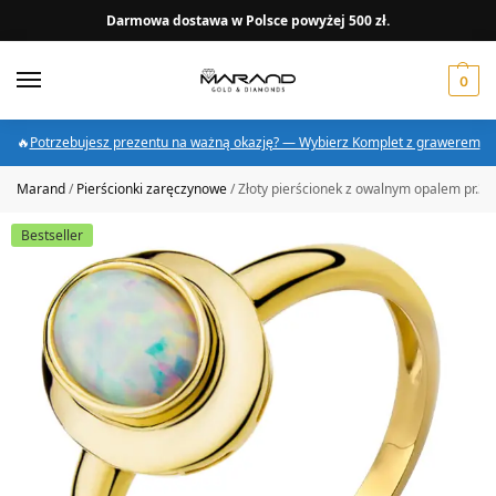
Darmowa dostawa w Polsce powyżej 500 zł.
0
🔥
Potrzebujesz prezentu na ważną okazję? — Wybierz Komplet z grawerem
Marand
/
Pierścionki zaręczynowe
/
Złoty pierścionek z owalnym opalem pr.33
Bestseller