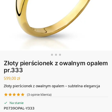
Złoty pierścionek z owalnym opalem
pr.333
599,00
zł
Złoty pierścionek z owalnym opalem – subtelna elegancja
(
3
opinie klienta)
Na stanie
P0739OPAL-Y333