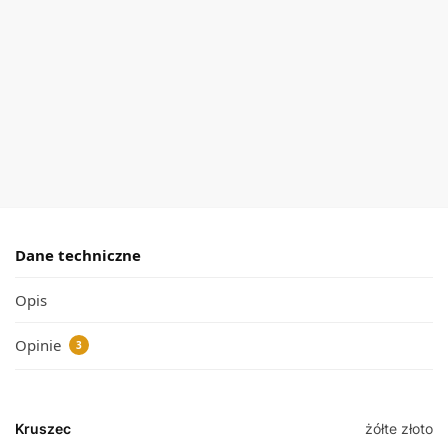
zawieszka
kolczyki
z opalem
wiszące z
333
owalnymi
opalami
Dodaj
333
do
koszyka
Dodaj
do
koszyka
Dane techniczne
Opis
Opinie
3
Kruszec
żółte złoto