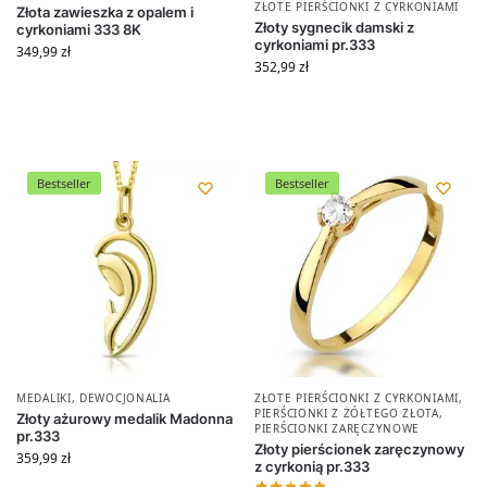
ZŁOTE PIERŚCIONKI Z CYRKONIAMI
Złota zawieszka z opalem i
Złoty sygnecik damski z
cyrkoniami 333 8K
cyrkoniami pr.333
349,99
zł
352,99
zł
Bestseller
Bestseller
MEDALIKI
,
DEWOCJONALIA
ZŁOTE PIERŚCIONKI Z CYRKONIAMI
,
PIERŚCIONKI Z ŻÓŁTEGO ZŁOTA
,
Złoty ażurowy medalik Madonna
PIERŚCIONKI ZARĘCZYNOWE
pr.333
Złoty pierścionek zaręczynowy
359,99
zł
z cyrkonią pr.333