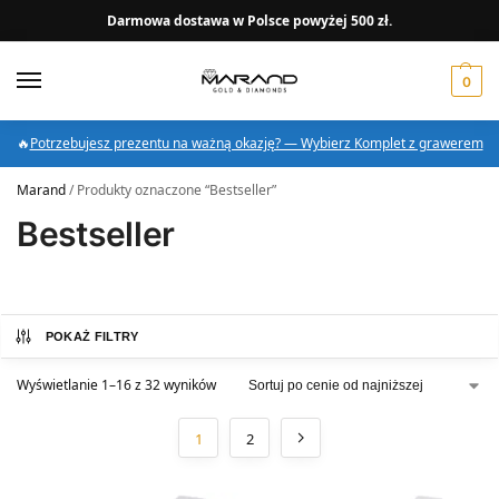
Darmowa dostawa w Polsce powyżej 500 zł.
0
🔥
Potrzebujesz prezentu na ważną okazję? — Wybierz Komplet z grawerem
Marand
/
Produkty oznaczone “Bestseller”
Bestseller
POKAŻ FILTRY
Wyświetlanie 1–16 z 32 wyników
1
2