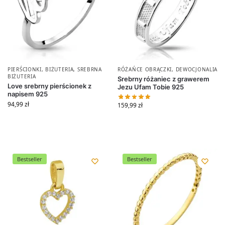
PIERŚCIONKI
,
BIŻUTERIA
,
SREBRNA
RÓŻAŃCE OBRĄCZKI
,
DEWOCJONALIA
BIŻUTERIA
Srebrny różaniec z grawerem
Love srebrny pierścionek z
Jezu Ufam Tobie 925
napisem 925
94,99
zł
159,99
zł
Bestseller
Bestseller