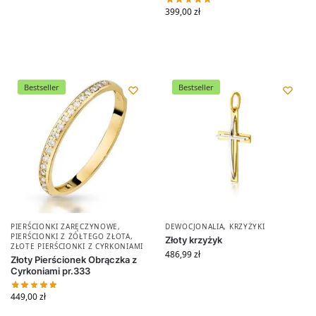
399,00
zł
Bestseller
Bestseller
PIERŚCIONKI ZARĘCZYNOWE
,
DEWOCJONALIA
,
KRZYŻYKI
PIERŚCIONKI Z ŻÓŁTEGO ZŁOTA
,
Złoty krzyżyk
ZŁOTE PIERŚCIONKI Z CYRKONIAMI
486,99
zł
Złoty Pierścionek Obrączka z
Cyrkoniami pr.333
449,00
zł