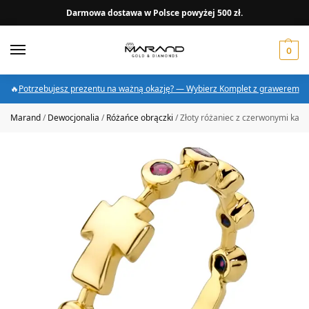
Darmowa dostawa w Polsce powyżej 500 zł.
0
🔥
Potrzebujesz prezentu na ważną okazję? — Wybierz Komplet z grawerem
Marand
/
Dewocjonalia
/
Różańce obrączki
/
Złoty różaniec z czerwonymi kam