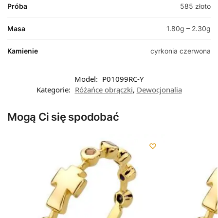
Próba
585 złoto
Masa
1.80g – 2.30g
Kamienie
cyrkonia czerwona
Model:
P01099RC-Y
Kategorie:
Różańce obrączki
,
Dewocjonalia
Mogą Ci się spodobać