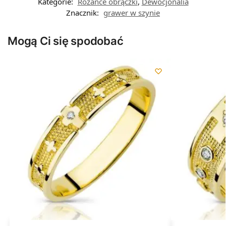
Kategorie:
Różańce obrączki
,
Dewocjonalia
Znacznik:
grawer w szynie
Mogą Ci się spodobać