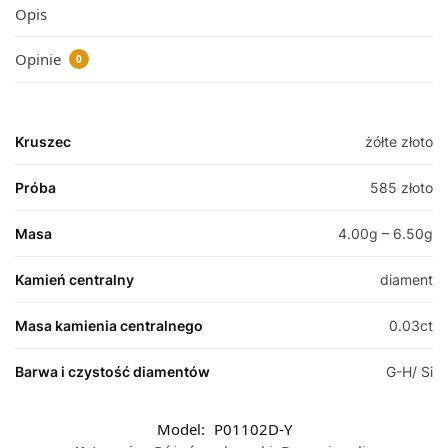
Opis
Opinie
0
Kruszec
żółte złoto
Próba
585 złoto
Masa
4.00g – 6.50g
Kamień centralny
diament
Masa kamienia centralnego
0.03ct
Barwa i czystość diamentów
G-H/ Si
Model:
P01102D-Y