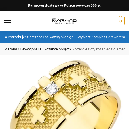
Darmowa dostawa w Polsce powyżej 500 zł.
0
🔥
Potrzebujesz prezentu na ważną okazję? — Wybierz Komplet z grawerem
Marand
/
Dewocjonalia
/
Różańce obrączki
/
Szeroki złoty różaniec z diament