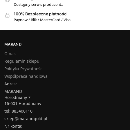
Dostępny serwis producenta
100% Bezpieczne płatności
Paynow / Blik / MasterCard / Visa
MARAND
O nas
Regulamin sklepu
Polityka Prywatności
Współpraca handlowa
Adres:
MARAND
Horodniany 7
16-001 Horodniany
tel: 883400110
sklep@marandgold.pl
Nr konta: