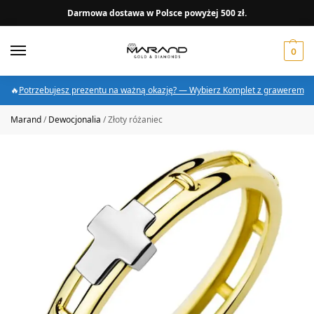
Darmowa dostawa w Polsce powyżej 500 zł.
0
🔥
Potrzebujesz prezentu na ważną okazję? — Wybierz Komplet z grawerem
Marand
/
Dewocjonalia
/
Złoty różaniec