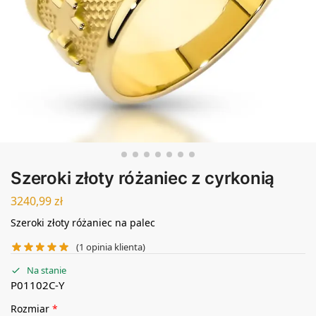
Szeroki złoty różaniec z cyrkonią
3240,99
zł
Szeroki złoty różaniec na palec
(
1
opinia klienta)
Na stanie
P01102C-Y
Rozmiar
*