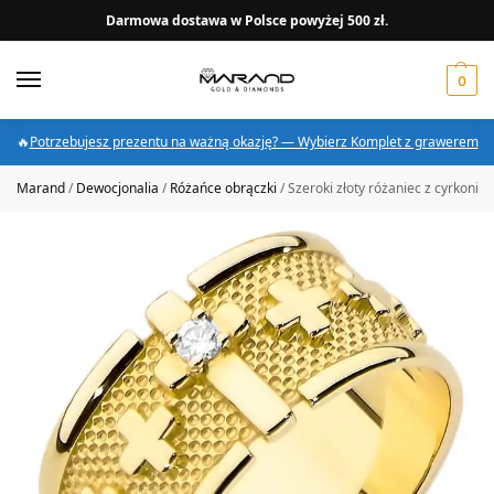
Darmowa dostawa w Polsce powyżej 500 zł.
0
🔥
Potrzebujesz prezentu na ważną okazję? — Wybierz Komplet z grawerem
Marand
/
Dewocjonalia
/
Różańce obrączki
/
Szeroki złoty różaniec z cyrkonią