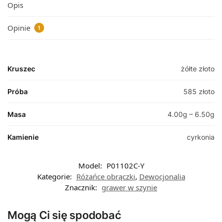
Opis
Opinie
1
Kruszec
żółte złoto
Próba
585 złoto
Masa
4.00g – 6.50g
Kamienie
cyrkonia
Model:
P01102C-Y
Kategorie:
Różańce obrączki
,
Dewocjonalia
Znacznik:
grawer w szynie
Mogą Ci się spodobać