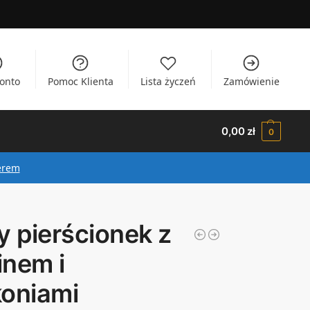
onto
Pomoc Klienta
Lista życzeń
Zamówienie
0,00
zł
0
erem
y pierścionek z
inem i
koniami