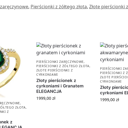
i zaręczynowe
,
Pierścionki z żółtego złota
,
Złote pierścionki 
PIERŚCIONKI ZARĘCZYNOWE
,
PIERŚCIONKI Z ŻÓŁTEGO ZŁOTA
,
PIERŚCIONKI Z
ZŁOTE PIERŚCIONKI Z
PIERŚCIONKI Z 
CYRKONIAMI
ZŁOTE PIERŚCIO
Złoty pierścionek z
CYRKONIAMI
cyrkoniami i Granatem
Złoty pierści
ELEGANCJA
cyrkoniami 
1999,00
zł
1999,00
zł
ARĘCZYNOWE
,
 ŻÓŁTEGO ZŁOTA
,
NKI Z
onek z
ELEGANCJA