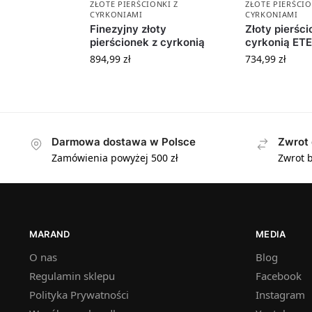
ZŁOTE PIERŚCIONKI Z
ZŁOTE PIERŚCIO
CYRKONIAMI
CYRKONIAMI
Finezyjny złoty
Złoty pierści
pierścionek z cyrkonią
cyrkonią ET
894,99
zł
734,99
zł
Darmowa dostawa w Polsce
Zwrot 
Zamówienia powyżej 500 zł
Zwrot b
MARAND
MEDIA
O nas
Blog
Regulamin sklepu
Facebook
Polityka Prywatności
Instagram