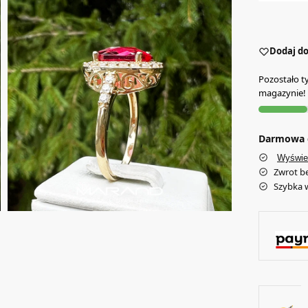
Dodaj do
Pozostało t
magazynie!
Darmowa d
Wyświe
Zwrot b
Szybka 