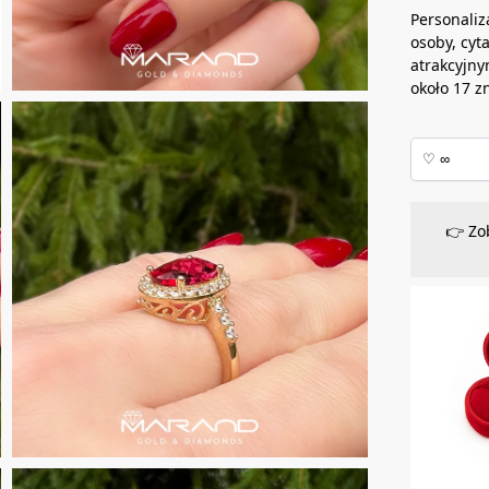
Personaliz
osoby, cyt
atrakcyjny
około 17 z
👉 Zo