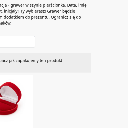
acja - grawer w szynie pierścionka. Data, imię
at, inicjały? Ty wybierasz! Grawer będzie
m dodatkiem do prezentu. Ogranicz się do
naków.
bacz jak zapakujemy ten produkt