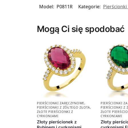
Model:
P0811R
Kategorie:
Pierścionk
Mogą Ci się spodobać
PIERŚCIONKI ZARĘCZYNOWE
,
PIERŚCIONKI Z
PIERŚCIONKI Z ŻÓŁTEGO ZŁOTA
,
PIERŚCIONKI Z
ZŁOTE PIERŚCIONKI Z
ZŁOTE PIERŚCIO
CYRKONIAMI
CYRKONIAMI
Złoty pierścionek z
Złoty pierści
Rubinem i cyrkoniami
cyrkoniami 