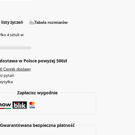
 listy życzeń
Tabela rozmiarów
ylko 4 sztuk w
ostawa w Polsce powyżej 500zł
tl Cennik dostawy
ez pytań
wysyłka
Zapłacisz wygodnie
Gwarantowana bezpieczna płatność