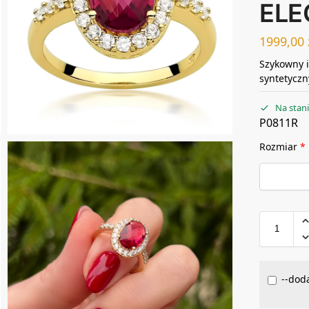
ELE
1999,00
Szykowny i
syntetyczn
Na stan
P0811R
Rozmiar
*
--doda