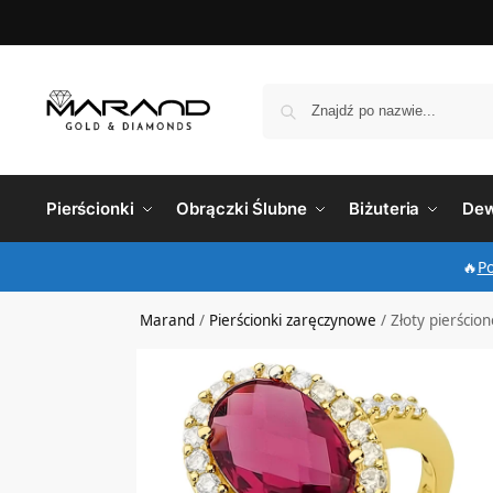
Pierścionki
Obrączki Ślubne
Biżuteria
Dew
🔥
P
Marand
/
Pierścionki zaręczynowe
/
Złoty pierści