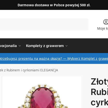
Darmowa dostawa w Polsce powyżej 500 zł.
Szukaj
Moje k
ocjonalia
Komplety z grawerem
otrzebujesz prezentu na ważną okazję? — Wybierz Komplet z graw
onek z Rubinem i cyrkoniami ELEGANCJA
Złot
Rub
cyr