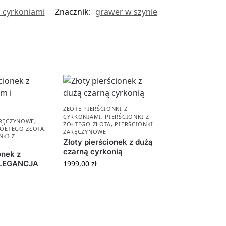
z cyrkoniami
Znacznik:
grawer w szynie
ZŁOTE PIERŚCIONKI Z
CYRKONIAMI
,
PIERŚCIONKI Z
ARĘCZYNOWE
,
ŻÓŁTEGO ZŁOTA
,
PIERŚCIONKI
ŻÓŁTEGO ZŁOTA
,
ZARĘCZYNOWE
NKI Z
Złoty pierścionek z dużą
czarną cyrkonią
onek z
ELEGANCJA
1999,00
zł