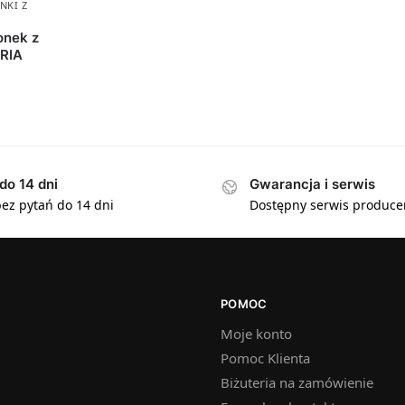
NKI Z
onek z
ERIA
do 14 dni
Gwarancja i serwis
ez pytań do 14 dni
Dostępny serwis produce
POMOC
Moje konto
Pomoc Klienta
Biżuteria na zamówienie