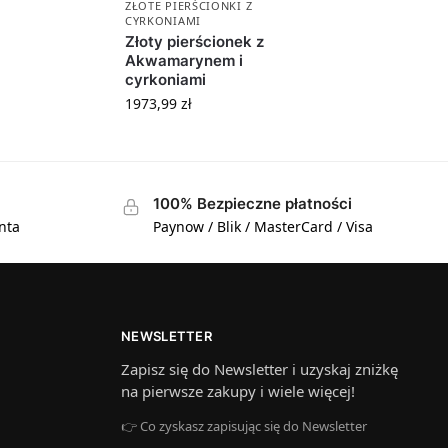
ZŁOTE PIERŚCIONKI Z
CYRKONIAMI
Złoty pierścionek z
Akwamarynem i
cyrkoniami
1973,99
zł
100% Bezpieczne płatności
nta
Paynow / Blik / MasterCard / Visa
NEWSLETTER
Zapisz się do Newsletter i uzyskaj zniżkę
na pierwsze zakupy i wiele więcej!
👉 Co zyskasz zapisując się do Newsletter