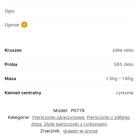
Opis
Opinie
0
Kruszec
żółte złoto
Próba
585 złoto
Masa
1.30g – 1.60g
Kamień centralny
cyrkonia
Model:
P0778
Kategorie:
Pierścionki zaręczynowe
,
Pierścionki z żółtego
złota
,
Złote pierścionki z cyrkoniami
Znacznik:
grawer w szynie