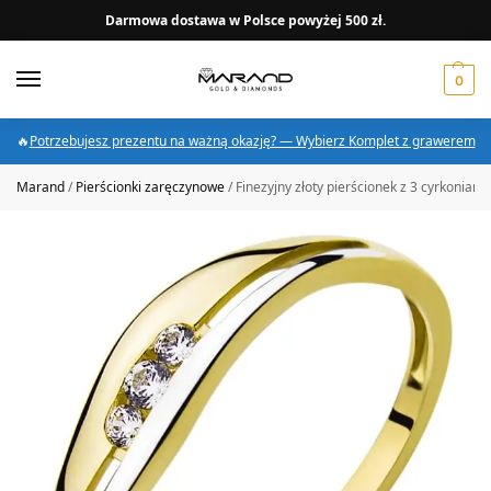
Darmowa dostawa w Polsce powyżej 500 zł.
0
🔥
Potrzebujesz prezentu na ważną okazję? — Wybierz Komplet z grawerem
Marand
/
Pierścionki zaręczynowe
/
Finezyjny złoty pierścionek z 3 cyrkoniami