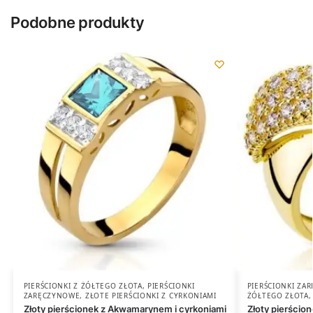
Podobne produkty
PIERŚCIONKI Z ŻÓŁTEGO ZŁOTA
,
PIERŚCIONKI
PIERŚCIONKI ZA
ZARĘCZYNOWE
,
ZŁOTE PIERŚCIONKI Z CYRKONIAMI
ŻÓŁTEGO ZŁOTA
Złoty pierścionek z Akwamarynem i cyrkoniami
Złoty pierścio