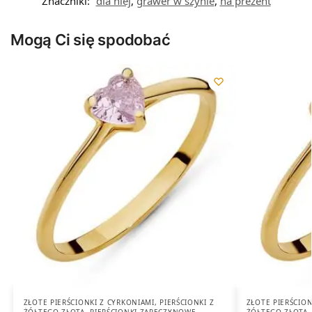
Znaczniki:
dla niej
,
grawer w szynie
,
na prezent
Mogą Ci się spodobać
ZŁOTE PIERŚCIONKI Z CYRKONIAMI
,
PIERŚCIONKI Z
ZŁOTE PIERŚCION