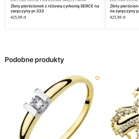
ŻÓŁTEGO ZŁOTA
,
PIERŚCIONKI ZARĘCZYNOWE
ŻÓŁTEGO ZŁOTA
Złoty pierścionek z różową cyrkonią SERCE na
Złoty pierścio
zaręczyny pr.333
na zaręczyny p
425,99
zł
425,99
zł
Podobne produkty