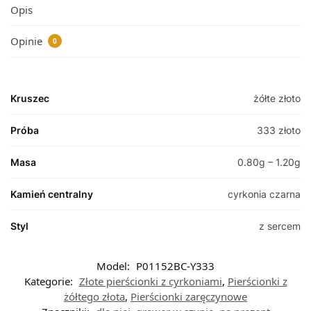
Opis
Opinie
0
Kruszec
żółte złoto
Próba
333 złoto
Masa
0.80g – 1.20g
Kamień centralny
cyrkonia czarna
Styl
z sercem
Model:
P01152BC-Y333
Kategorie:
Złote pierścionki z cyrkoniami
,
Pierścionki z
żółtego złota
,
Pierścionki zaręczynowe