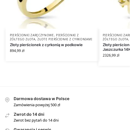
PIERŚCIONKI ZARĘCZYNOWE
,
PIERŚCIONKI Z
PIERŚCIONKI ZA
ŻÓŁTEGO ZŁOTA
,
ZŁOTE PIERŚCIONKI Z CYRKONIAMI
ŻÓŁTEGO ZŁOTA
Złoty pierścionek z cyrkonią w podkowie
Złoty pierścio
Jaszczurka 14
894,99
zł
2326,99
zł
Darmowa dostawa w Polsce
Zamówienia powyżej 500 zł
Zwrot do 14 dni
Zwrot bez pytań do 14 dni
Gwarancja i serwis