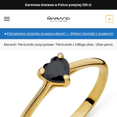
Darmowa dostawa w Polsce powyżej 500 zł.
0
🔥
Potrzebujesz prezentu na ważną okazję? — Wybierz Komplet z grawerem
Marand
/
Pierścionki zaręczynowe
/
Pierścionki z żółtego złota
/
Złote pierścio