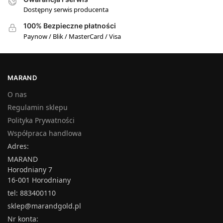
Dostępny serwis producenta
100% Bezpieczne płatności
Paynow / Blik / MasterCard / Visa
MARAND
O nas
Regulamin sklepu
Polityka Prywatności
Współpraca handlowa
Adres:
MARAND
Horodniany 7
16-001 Horodniany
tel: 883400110
sklep@marandgold.pl
Nr konta: