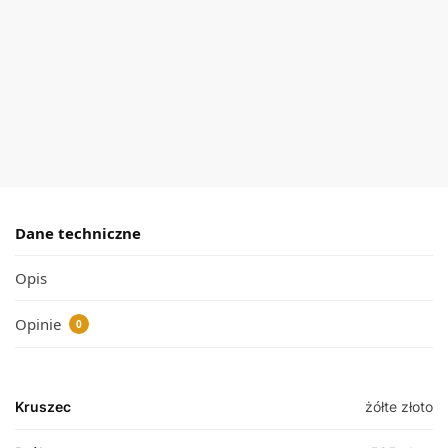
pierścionek
pierścionek
z
z Granatem
cyrkoniami
i
cyrkoniami
Dodaj do
ELEGANCJA
koszyka
Dodaj do
koszyka
Dane techniczne
Opis
Opinie
0
Kruszec
żółte złoto