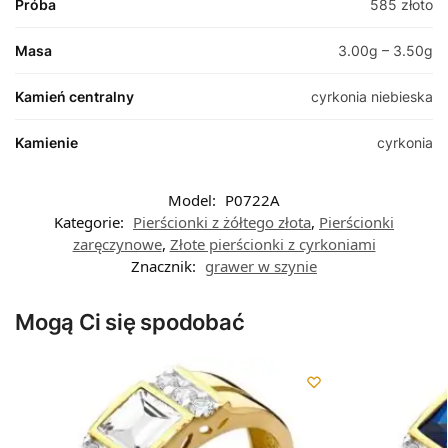
Próba
585 złoto
Masa
3.00g – 3.50g
Kamień centralny
cyrkonia niebieska
Kamienie
cyrkonia
Model:
P0722A
Kategorie:
Pierścionki z żółtego złota
,
Pierścionki
zaręczynowe
,
Złote pierścionki z cyrkoniami
Znacznik:
grawer w szynie
Mogą Ci się spodobać