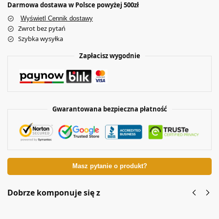
Darmowa dostawa w Polsce powyżej 500zł
Wyświetl Cennik dostawy
Zwrot bez pytań
Szybka wysyłka
Zapłacisz wygodnie
Gwarantowana bezpieczna płatność
Masz pytanie o produkt?
Dobrze komponuje się z
Złoty
Złoty