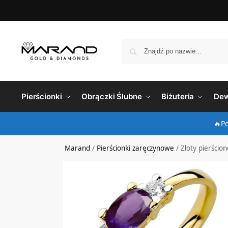
Pierścionki
Obrączki Ślubne
Biżuteria
Dew
🔥
P
Marand
/
Pierścionki zaręczynowe
/
Złoty pierścio