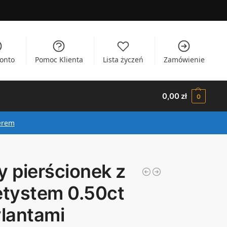
onto
Pomoc Klienta
Lista życzeń
Zamówienie
0,00
zł
0
erem
y pierścionek z
tystem 0.50ct
ylantami