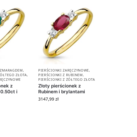
 SZMARAGDEM
,
PIERŚCIONKI ZARĘCZYNOWE
,
ŻÓŁTEGO ZŁOTA
,
PIERŚCIONKI Z RUBINEM
,
ARĘCZYNOWE
PIERŚCIONKI Z ŻÓŁTEGO ZŁOTA
onek z
Złoty pierścionek z
.50ct i
Rubinem i brylantami
3147,99
zł