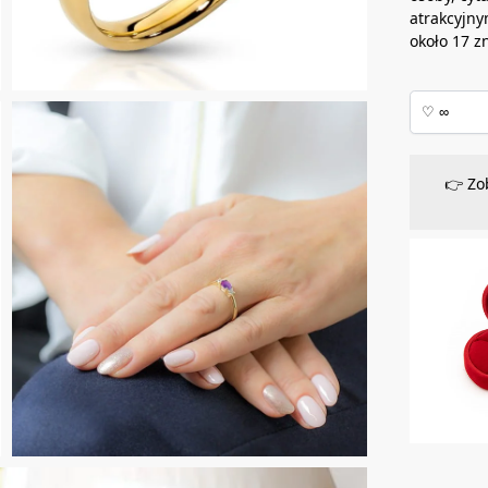
atrakcyjny
około 17 z
👉 Zo