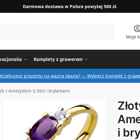
Darmowa dostawa w Polsce powyżej 500 zł.
Szukaj
Moje k
ocjonalia
Komplety z grawerem
otrzebujesz prezentu na ważną okazję? — Wybierz Komplet z graw
nek z Ametystem 0.50ct i brylantami
Złot
Ame
i br