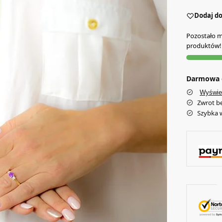
Dodaj do
Pozostało mn
produktów!
Darmowa d
Wyświe
Zwrot b
Szybka 