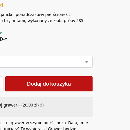
zł
egancki i ponadczasowy pierścionek z
i brylantami, wykonany ze złota próby 585
ie
D-Y
Dodaj do koszyka
j grawer-- (
20,00
zł
)
acja - grawer w szynie pierścionka. Data, imię
at, inicjały? Ty wybierasz! Grawer będzie