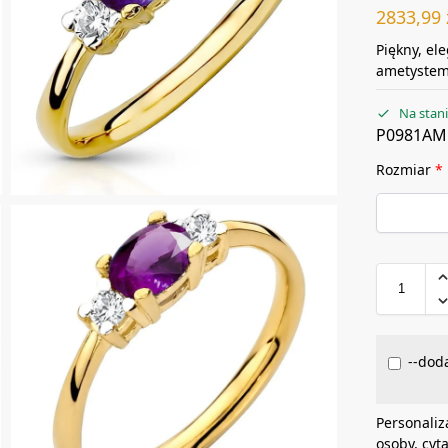
2833,99
Piękny, el
ametystem 
Na stan
P0981AM
Rozmiar
*
--doda
Personaliz
osoby, cyt