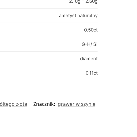
2.10g – 2.60g
ametyst naturalny
0.50ct
G-H/ Si
diament
0.11ct
żółtego złota
Znacznik:
grawer w szynie