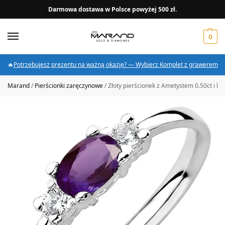
Darmowa dostawa w Polsce powyżej 500 zł.
0
🔥
Potrzebujesz prezentu na ważną okazję? — Wybierz Komplet z grawerem
Marand
/
Pierścionki zaręczynowe
/
Złoty pierścionek z Ametystem 0.50ct i br