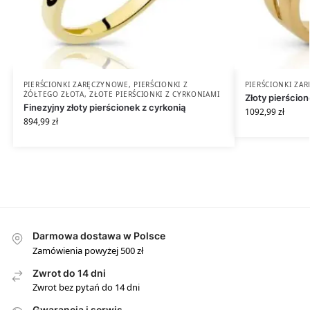
PIERŚCIONKI ZARĘCZYNOWE
,
PIERŚCIONKI Z
PIERŚCIONKI ZA
ŻÓŁTEGO ZŁOTA
,
ZŁOTE PIERŚCIONKI Z CYRKONIAMI
Złoty pierścion
Finezyjny złoty pierścionek z cyrkonią
1092,99
zł
894,99
zł
Darmowa dostawa w Polsce
Zamówienia powyżej 500 zł
Zwrot do 14 dni
Zwrot bez pytań do 14 dni
Gwarancja i serwis