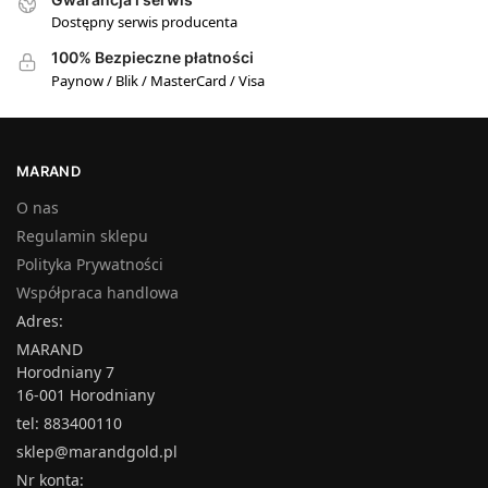
Dostępny serwis producenta
100% Bezpieczne płatności
Paynow / Blik / MasterCard / Visa
MARAND
O nas
Regulamin sklepu
Polityka Prywatności
Współpraca handlowa
Adres:
MARAND
Horodniany 7
16-001 Horodniany
tel: 883400110
sklep@marandgold.pl
Nr konta: