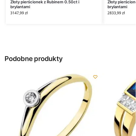
Złoty pierścionek z Rubinem 0.50ct i
Złoty pierścio
brylantami
brylantami
3147,99
zł
2833,99
zł
Podobne produkty