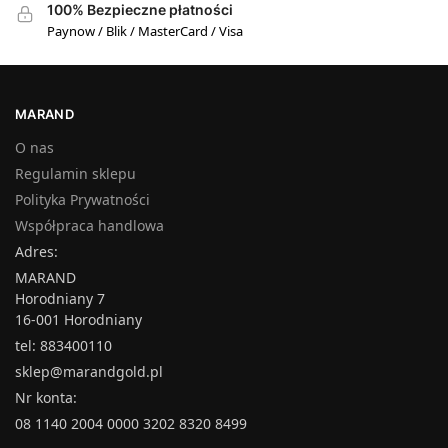
100% Bezpieczne płatności
Paynow / Blik / MasterCard / Visa
MARAND
O nas
Regulamin sklepu
Polityka Prywatności
Współpraca handlowa
Adres:
MARAND
Horodniany 7
16-001 Horodniany
tel: 883400110
sklep@marandgold.pl
Nr konta:
08 1140 2004 0000 3202 8320 8499