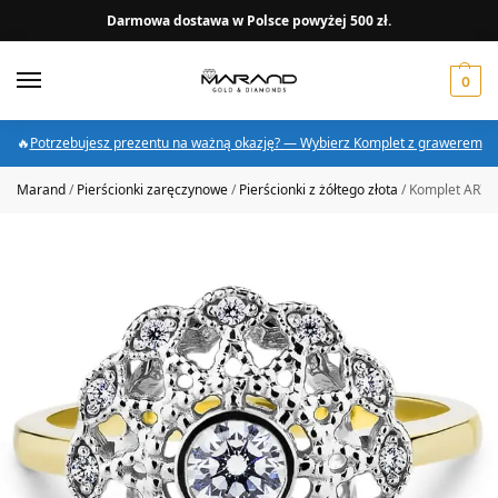
Darmowa dostawa w Polsce powyżej 500 zł.
0
🔥
Potrzebujesz prezentu na ważną okazję? — Wybierz Komplet z grawerem
Marand
/
Pierścionki zaręczynowe
/
Pierścionki z żółtego złota
/
Komplet ARIA 