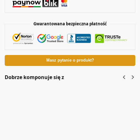
Gwarantowana bezpieczna płatność
Masz pytanie o produkt?
Dobrze komponuje się z
Złoty
Komplet
pierścionek
AURORA
z
Dodaj
Cyrkoniami
do
AURORA
koszyka
Dodaj do
koszyka