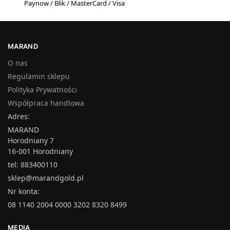
Paynow / Blik / MasterCard / Visa
MARAND
O nas
Regulamin sklepu
Polityka Prywatności
Współpraca handlowa
Adres:
MARAND
Horodniany 7
16-001 Horodniany
tel: 883400110
sklep@marandgold.pl
Nr konta:
08 1140 2004 0000 3202 8320 8499
MEDIA