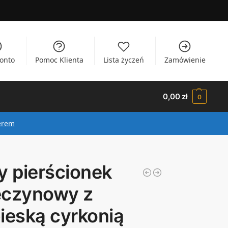
onto
Pomoc Klienta
Lista życzeń
Zamówienie
0,00
zł
0
erem
y pierścionek
ęczynowy z
ieską cyrkonią