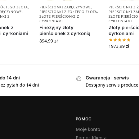
 ŻÓŁTEGO ZŁOTA
,
PIERŚCIONKI ZARĘCZYNOWE
,
PIERŚCIONKI Z 
ARĘCZYNOWE
,
PIERŚCIONKI Z ŻÓŁTEGO ZŁOTA
,
PIERŚCIONKI Z
NKI Z
ZŁOTE PIERŚCIONKI Z
ZŁOTE PIERŚCIO
CYRKONIAMI
CYRKONIAMI
onek z
Finezyjny złoty
Złoty pierści
i cyrkoniami
pierścionek z cyrkonią
cyrkoniami
894,99
zł
1973,99
zł
do 14 dni
Gwarancja i serwis
ez pytań do 14 dni
Dostępny serwis produce
POMOC
Moje konto
Pomoc Klienta