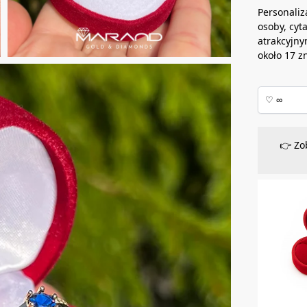
Personaliz
osoby, cyt
atrakcyjny
około 17 z
👉 Zo