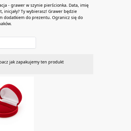
acja - grawer w szynie pierścionka. Data, imię
at, inicjały? Ty wybierasz! Grawer będzie
m dodatkiem do prezentu. Ogranicz się do
naków.
bacz jak zapakujemy ten produkt