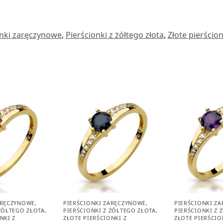
onki zaręczynowe
,
Pierścionki z żółtego złota
,
Złote pierścio
ARĘCZYNOWE
,
PIERŚCIONKI ZARĘCZYNOWE
,
PIERŚCIONKI Z
 ŻÓŁTEGO ZŁOTA
,
PIERŚCIONKI Z ŻÓŁTEGO ZŁOTA
,
PIERŚCIONKI Z 
NKI Z
ZŁOTE PIERŚCIONKI Z
ZŁOTE PIERŚCIO