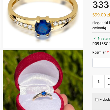
333
599,00
z
Elegancki 
cyrkonią.
Na stan
P0913SC-
Rozmiar
*
--doda