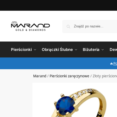
Pierścionki
Obrączki Ślubne
Biżuteria
Dew
🔥
P
Marand
/
Pierścionki zaręczynowe
/
Złoty pierścio