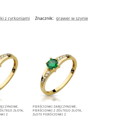
nki z cyrkoniami
Znacznik:
grawer w szynie
ARĘCZYNOWE
,
PIERŚCIONKI ZARĘCZYNOWE
,
ŻÓŁTEGO ZŁOTA
,
PIERŚCIONKI Z ŻÓŁTEGO ZŁOTA
,
NKI Z
ZŁOTE PIERŚCIONKI Z