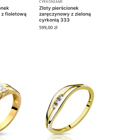
CYRKONIAMI
onek
Złoty pierścionek
z fioletową
zaręczynowy z zieloną
cyrkonią 333
599,00
zł