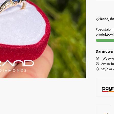
Dodaj do
Pozostało mn
produktów!
Darmowa d
Wyświe
Zwrot b
Szybka 