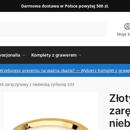
Darmowa dostawa w Polsce powyżej 500 zł.
Szukaj
Moje k
ocjonalia
Komplety z grawerem
otrzebujesz prezentu na ważną okazję? — Wybierz Komplet z graw
nek zaręczynowy z niebieską cyrkonią 333
Złot
zar
nieb