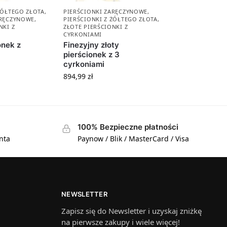
ŻÓŁTEGO ZŁOTA
,
PIERŚCIONKI ZARĘCZYNOWE
,
ARĘCZYNOWE
,
PIERŚCIONKI Z ŻÓŁTEGO ZŁOTA
,
NKI Z
ZŁOTE PIERŚCIONKI Z
CYRKONIAMI
onek z
Finezyjny złoty
pierścionek z 3
cyrkoniami
894,99
zł
100% Bezpieczne płatności
nta
Paynow / Blik / MasterCard / Visa
NEWSLETTER
Zapisz się do Newsletter i uzyskaj zniżkę
na pierwsze zakupy i wiele więcej!