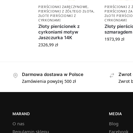
PIERŚCIONKI ZARĘCZYNOWE
,
PIERŚCIONKI Z
PIERŚCIONKI Z ŻÓŁTEGO ZŁOTA
,
PIERŚCIONKI Z
ZŁOTE PIERŚCIONKI Z
ZŁOTE PIERŚCIO
CYRKONIAMI
CYRKONIAMI
Złoty pierścionek z
Złoty pierści
cyrkoniami motyw
szmaragdem 
Jaszczurka 14K
1973,99
zł
2326,99
zł
Darmowa dostawa w Polsce
Zwrot 
Zamówienia powyżej 500 zł
Zwrot b
MARAND
MEDIA
O nas
Blog
Regulamin sklepu
Facebook