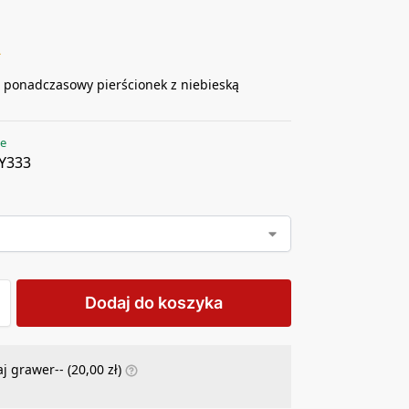
ł
i ponadczasowy pierścionek z niebieską
ie
Y333
Dodaj do koszyka
j grawer-- (
20,00
zł
)