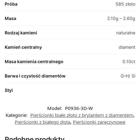
Próba
585 złoto
Masa
2.10g – 2.60g
Rodzaj kamieni
naturalne
Kamień centralny
diament
Masa kamienia centralnego
0.10ct
Barwa i czystość diamentów
G-H/ Si
Styl
Model:
P0936-3D-W
Kategorie:
Pierścionki białe złoto z brylantem z diamentem
,
Pierścionki z białego złota
,
Pierścionki zaręczynowe
Podobne produkty