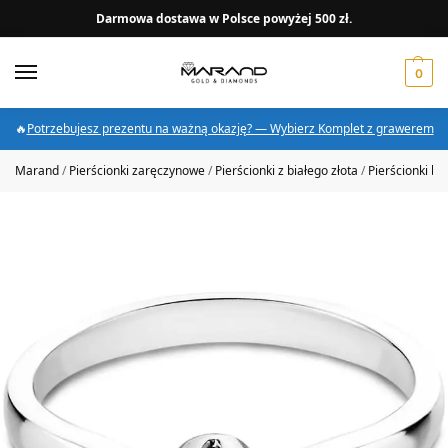
Darmowa dostawa w Polsce powyżej 500 zł.
0
🔥
Potrzebujesz prezentu na ważną okazję? — Wybierz Komplet z grawerem
Marand
/
Pierścionki zaręczynowe
/
Pierścionki z białego złota
/
Pierścionki bi