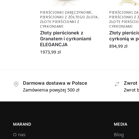
PIERŚCIONKI ZARĘCZYNOWE
,
PIERŚCIONKI Z
PIERŚCIONKI Z ŻÓŁTEGO ZŁOTA
,
PIERŚCIONKI Z
ZŁOTE PIERŚCIONKI Z
ZŁOTE PIERŚCIO
CYRKONIAMI
CYRKONIAMI
Złoty pierścionek z
Złoty pierści
Granatem i cyrkoniami
cyrkonią w 
ELEGANCJA
894,99
zł
1973,99
zł
Darmowa dostawa w Polsce
Zwrot 
Zamówienia powyżej 500 zł
Zwrot b
MARAND
MEDIA
O nas
Blog