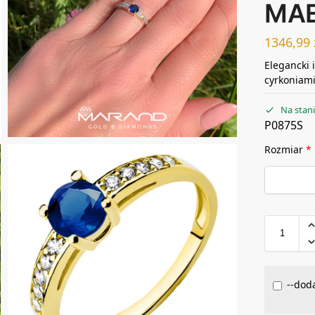
MAE
1346,99
Elegancki 
cyrkoniam
Na stan
P0875S
Rozmiar
*
--doda