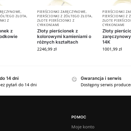
ARĘCZYNOWE
,
PIERŚCIONKI ZARĘCZYNOWE
,
PIERŚCIONKI Z
 ŻÓŁTEGO ZŁOTA
,
PIERŚCIONKI Z ŻÓŁTEGO ZŁOTA
,
PIERŚCIONKI Z 
NKI Z
ZŁOTE PIERŚCIONKI Z
ZŁOTE PIERŚCIO
CYRKONIAMI
CYRKONIAMI
onek z
Złoty pierścionek z
Złoty pierści
podkowie
kolorowymi kamieniami o
zaręczynowy 
różnych kształtach
14K
2246,99
zł
1001,99
zł
do 14 dni
Gwarancja i serwis
ez pytań do 14 dni
Dostępny serwis produce
POMOC
Moje konto