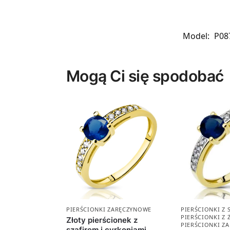
Model:
P08
Mogą Ci się spodobać
PIERŚCIONKI ZARĘCZYNOWE
PIERŚCIONKI Z 
PIERŚCIONKI Z
Złoty pierścionek z
PIERŚCIONKI Z
szafirem i cyrkoniami