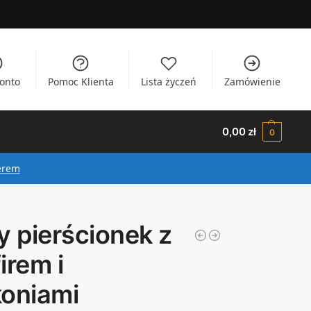
onto
Pomoc Klienta
Lista życzeń
Zamówienie
0,00
zł
0
erem
y pierścionek z
irem i
koniami