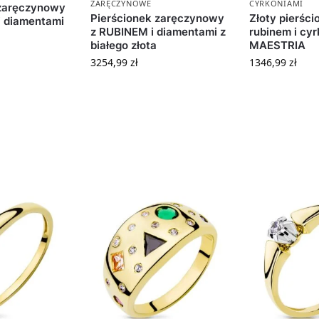
ZARĘCZYNOWE
CYRKONIAMI
 zaręczynowy
Pierścionek zaręczynowy
Złoty pierści
i diamentami
z RUBINEM i diamentami z
rubinem i cy
białego złota
MAESTRIA
3254,99
zł
1346,99
zł