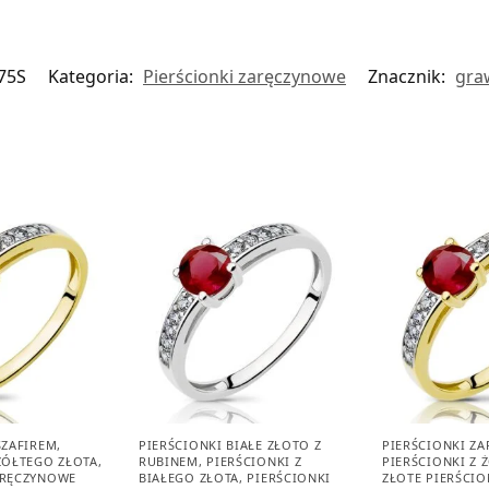
75S
Kategoria:
Pierścionki zaręczynowe
Znacznik:
gra
SZAFIREM
,
PIERŚCIONKI BIAŁE ZŁOTO Z
PIERŚCIONKI Z
 ŻÓŁTEGO ZŁOTA
,
RUBINEM
,
PIERŚCIONKI Z
PIERŚCIONKI Z 
ARĘCZYNOWE
BIAŁEGO ZŁOTA
,
PIERŚCIONKI
ZŁOTE PIERŚCIO