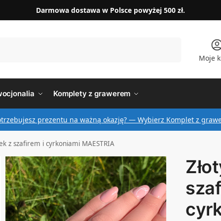
Darmowa dostawa w Polsce powyżej 500 zł.
Szukaj
Moje k
ocjonalia
Komplety z grawerem
otrzebujesz prezentu na ważną okazję? — Wybierz Komplet z graw
nek z szafirem i cyrkoniami MAESTRIA
Złot
szaf
cyr