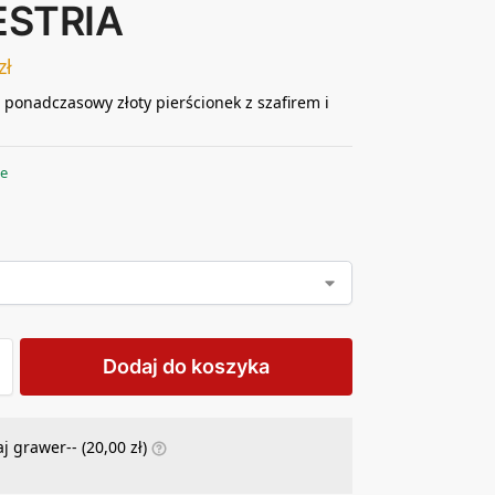
STRIA
zł
i ponadczasowy złoty pierścionek z szafirem i
i
ie
Dodaj do koszyka
j grawer-- (
20,00
zł
)