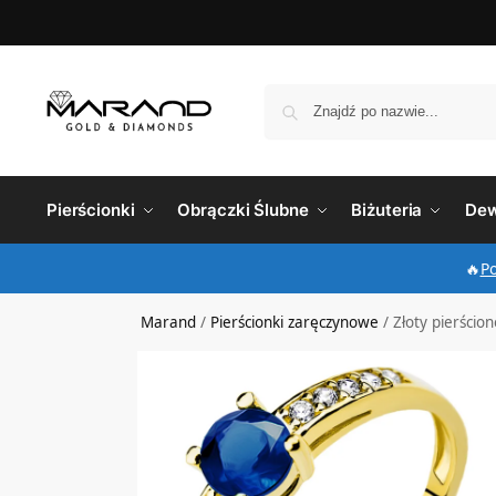
Pierścionki
Obrączki Ślubne
Biżuteria
Dew
🔥
P
Marand
/
Pierścionki zaręczynowe
/
Złoty pierścio