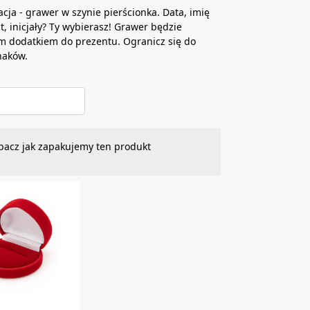
acja - grawer w szynie pierścionka. Data, imię
at, inicjały? Ty wybierasz! Grawer będzie
m dodatkiem do prezentu. Ogranicz się do
naków.
bacz jak zapakujemy ten produkt