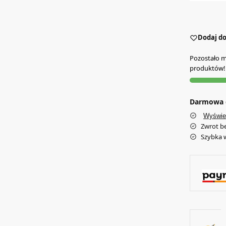
Dodaj do
Pozostało mn
produktów!
Darmowa d
Wyświe
Zwrot b
Szybka 