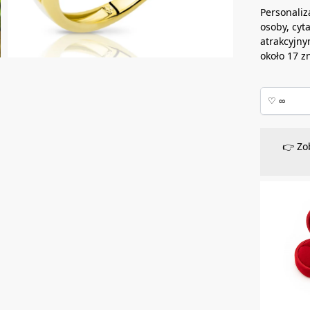
Personaliz
osoby, cyt
atrakcyjny
około 17 z
👉 Zo