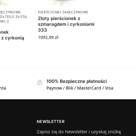
ARĘCZYNOWE
,
PIERŚCIONKI ZARĘCZYNOWE
ŻÓŁTEGO ZŁOTA
,
Złoty pierścionek z
NKI Z
szmaragdem i cyrkoniami
333
onek
1092,99
zł
z cyrkonią
100% Bezpieczne płatności
nta
Paynow / Blik / MasterCard / Visa
NEWSLETTER
Zapisz się do Newsletter i uzyskaj zniżkę