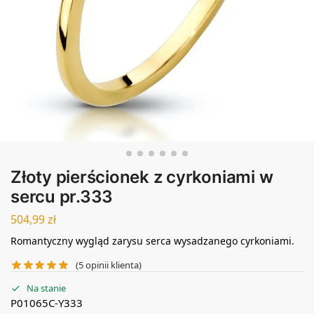
Złoty pierścionek z cyrkoniami w
sercu pr.333
504,99
zł
Romantyczny wygląd zarysu serca wysadzanego cyrkoniami.
(
5
opinii klienta)
Na stanie
P01065C-Y333