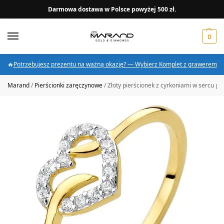
Darmowa dostawa w Polsce powyżej 500 zł.
0
🔥
Potrzebujesz prezentu na ważną okazję? — Wybierz Komplet z grawerem
Marand
/
Pierścionki zaręczynowe
/
Złoty pierścionek z cyrkoniami w sercu pr