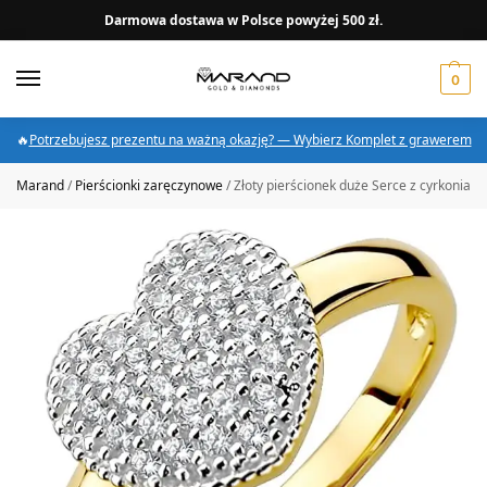
Darmowa dostawa w Polsce powyżej 500 zł.
0
🔥
Potrzebujesz prezentu na ważną okazję? — Wybierz Komplet z grawerem
Marand
/
Pierścionki zaręczynowe
/
Złoty pierścionek duże Serce z cyrkoniami