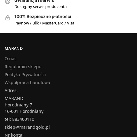
Gwarancja i serwis
Dostępny serwis producenta
100% Bezpieczne płatności
Paynow / Blik / MasterCard / Visa
MARAND
O nas
Regulamin sklepu
Polityka Prywatności
Współpraca handlowa
Adres:
MARAND
Horodniany 7
16-001 Horodniany
tel: 883400110
sklep@marandgold.pl
Nr konta: