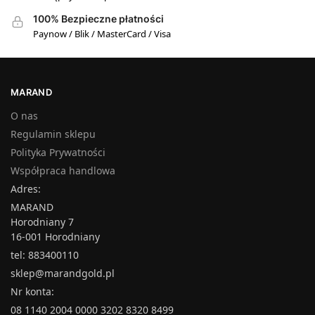
100% Bezpieczne płatności
Paynow / Blik / MasterCard / Visa
MARAND
O nas
Regulamin sklepu
Polityka Prywatności
Współpraca handlowa
Adres:
MARAND
Horodniany 7
16-001 Horodniany
tel: 883400110
sklep@marandgold.pl
Nr konta:
08 1140 2004 0000 3202 8320 8499