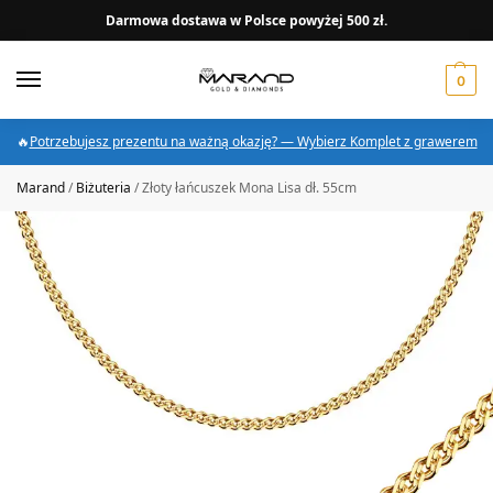
Darmowa dostawa w Polsce powyżej 500 zł.
0
🔥
Potrzebujesz prezentu na ważną okazję? — Wybierz Komplet z grawerem
Marand
/
Biżuteria
/
Złoty łańcuszek Mona Lisa dł. 55cm