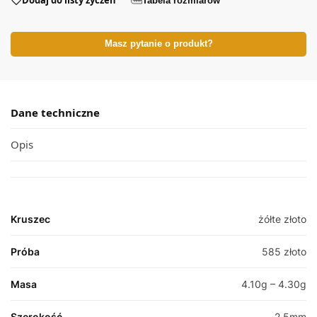
Dodaj do listy życzeń
Tabela rozmiarów
Masz pytanie o produkt?
Dane techniczne
Opis
Kruszec
żółte złoto
Próba
585 złoto
Masa
4.10g – 4.30g
Szerokość
2.5mm