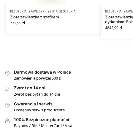
BIŻUTERIA
,
ZAWIESZKI
,
ZŁOTA BIŻUTERIA
BIŻUTERIA
,
ZAWI
Złota zawieszka z szafirem
Złota zawieszka
cyrkoniami Fal
772,99
zł
4842,99
zł
Darmowa dostawa w Polsce
Zamówienia powyżej 500 zł
Zwrot do 14 dni
Zwrot bez pytań do 14 dni
Gwarancja i serwis
Dostępny serwis producenta
100% Bezpieczne płatności
Paynow / Blik / MasterCard / Visa