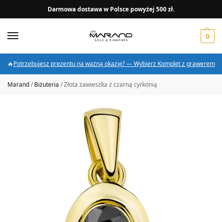
Darmowa dostawa w Polsce powyżej 500 zł.
0
🔥
Potrzebujesz prezentu na ważną okazję? — Wybierz Komplet z grawerem
Marand
/
Biżuteria
/
Złota zawieszka z czarną cyrkonią