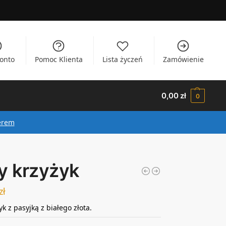
onto
Pomoc Klienta
Lista życzeń
Zamówienie
0,00
zł
0
erem
y krzyżyk
zł
yk z pasyjką z białego złota.