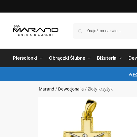
Pierścionki
Obrączki Ślubne
Biżuteria
Dew
🔥
P
Marand
/
Dewocjonalia
/
Złoty krzyżyk