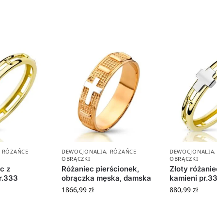
,
RÓŻAŃCE
DEWOCJONALIA
,
RÓŻAŃCE
DEWOCJONALIA
OBRĄCZKI
OBRĄCZKI
c z
Różaniec pierścionek,
Złoty różanie
r.333
obrączka męska, damska
kamieni pr.3
1866,99
zł
880,99
zł