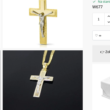
Na stan
W677
👉 Zo