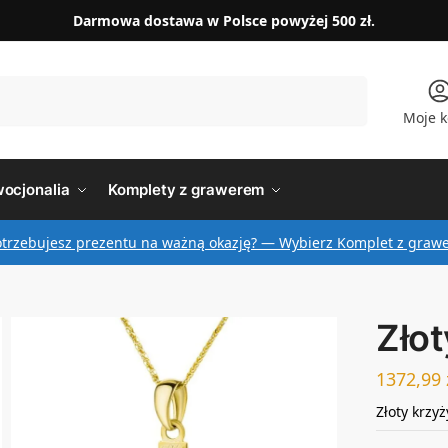
Darmowa dostawa w Polsce powyżej 500 zł.
Szukaj
Moje k
ocjonalia
Komplety z grawerem
otrzebujesz prezentu na ważną okazję? — Wybierz Komplet z graw
Złot
1372,99
Złoty krzyż