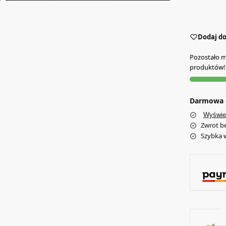
Dodaj do
Pozostało m
produktów!
Darmowa d
Wyświe
Zwrot b
Szybka 