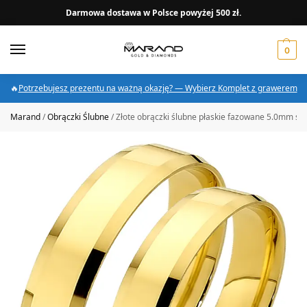
Darmowa dostawa w Polsce powyżej 500 zł.
0
🔥
Potrzebujesz prezentu na ważną okazję? — Wybierz Komplet z grawerem
Marand
/
Obrączki Ślubne
/
Złote obrączki ślubne płaskie fazowane 5.0mm s