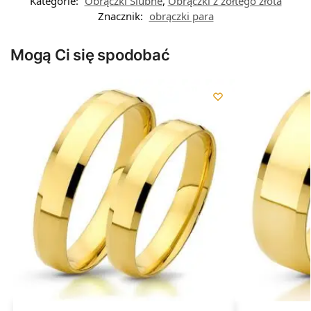
Kategorie:
Obrączki Ślubne
,
Obrączki z żółtego złota
Znacznik:
obrączki para
Mogą Ci się spodobać