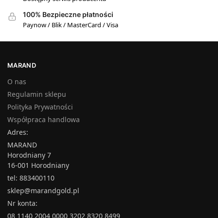
100% Bezpieczne płatności
Paynow / Blik / MasterCard / Visa
MARAND
O nas
Regulamin sklepu
Polityka Prywatności
Współpraca handlowa
Adres:
MARAND
Horodniany 7
16-001 Horodniany
tel: 883400110
sklep@marandgold.pl
Nr konta:
08 1140 2004 0000 3202 8320 8499