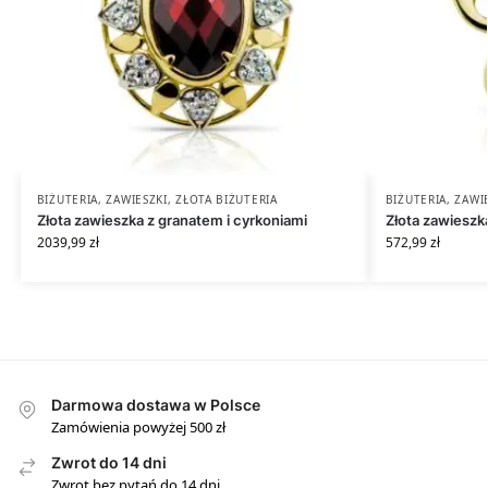
BIŻUTERIA
,
ZAWIESZKI
,
ZŁOTA BIŻUTERIA
BIŻUTERIA
,
ZAWI
Złota zawieszka z granatem i cyrkoniami
Złota zawiesz
2039,99
zł
572,99
zł
Darmowa dostawa w Polsce
Zamówienia powyżej 500 zł
Zwrot do 14 dni
Zwrot bez pytań do 14 dni