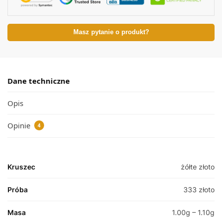
Masz pytanie o produkt?
Dane techniczne
Opis
Opinie
4
Kruszec
żółte złoto
Próba
333 złoto
Masa
1.00g – 1.10g