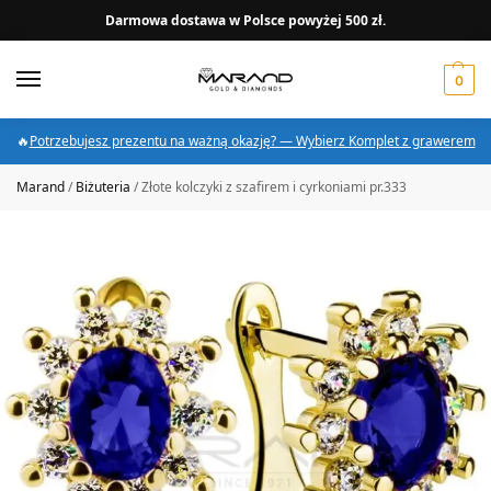
Darmowa dostawa w Polsce powyżej 500 zł.
0
🔥
Potrzebujesz prezentu na ważną okazję? — Wybierz Komplet z grawerem
Marand
/
Biżuteria
/
Złote kolczyki z szafirem i cyrkoniami pr.333