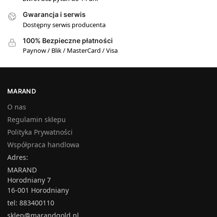
Gwarancja i serwis
Dostępny serwis producenta
100% Bezpieczne płatności
Paynow / Blik / MasterCard / Visa
MARAND
O nas
Regulamin sklepu
Polityka Prywatności
Współpraca handlowa
Adres:
MARAND
Horodniany 7
16-001 Horodniany
tel: 883400110
sklep@marandgold.pl