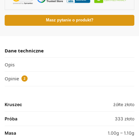
Masz pytanie o produkt?
Dane techniczne
Opis
Opinie
2
Kruszec
żółte złoto
Próba
333 złoto
Masa
1.00g – 1.10g