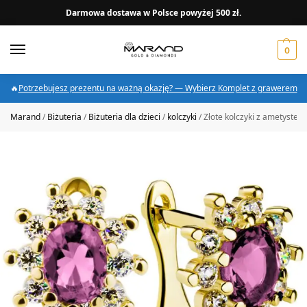
Darmowa dostawa w Polsce powyżej 500 zł.
0
🔥
Potrzebujesz prezentu na ważną okazję? — Wybierz Komplet z grawerem
Marand
/
Biżuteria
/
Biżuteria dla dzieci
/
kolczyki
/
Złote kolczyki z ametystem