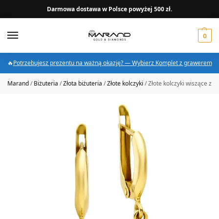
Darmowa dostawa w Polsce powyżej 500 zł.
0
🔥
Potrzebujesz prezentu na ważną okazję? — Wybierz Komplet z grawerem
Marand
/
Biżuteria
/
Złota biżuteria
/
Złote kolczyki
/
Złote kolczyki wiszące z 