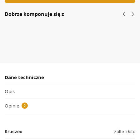
Dobrze komponuje się z
Złoty pierścionek z cyrkoniami w owalu 333
8K
Dodaj do koszyka
Dane techniczne
Opis
Opinie
0
Kruszec
żółte złoto