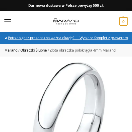
Darmowa dostawa w Polsce powyżej 500 zł.
0
🔥
Potrzebujesz prezentu na ważną okazję? — Wybierz Komplet z grawerem
Marand
/
Obrączki Ślubne
/
Złota obrączka półokrągła 4mm Marand