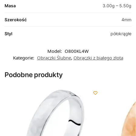
Masa
3.00g – 5.50g
Szerokość
4mm
Styl
półokrągłe
Model:
O800KL4W
Kategorie:
Obrączki Ślubne
,
Obrączki z białego złota
Podobne produkty