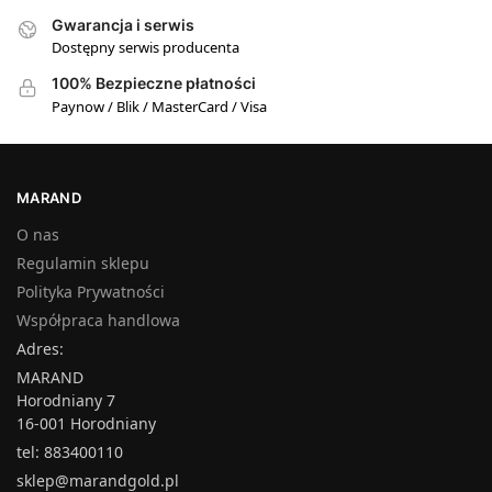
Gwarancja i serwis
Dostępny serwis producenta
100% Bezpieczne płatności
Paynow / Blik / MasterCard / Visa
MARAND
O nas
Regulamin sklepu
Polityka Prywatności
Współpraca handlowa
Adres:
MARAND
Horodniany 7
16-001 Horodniany
tel: 883400110
sklep@marandgold.pl