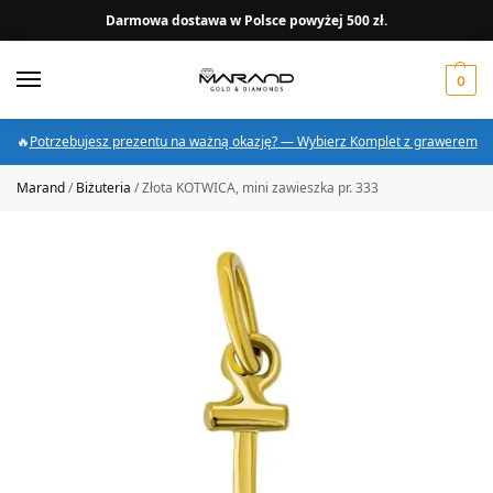
Darmowa dostawa w Polsce powyżej 500 zł.
0
🔥
Potrzebujesz prezentu na ważną okazję? — Wybierz Komplet z grawerem
Marand
/
Biżuteria
/
Złota KOTWICA, mini zawieszka pr. 333