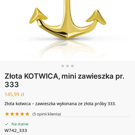
Złota KOTWICA, mini zawieszka pr.
333
145,99
zł
Złota kotwica – zawieszka wykonana ze złota próby 333.
(
5
opinii klienta)
Na stanie
W742_333