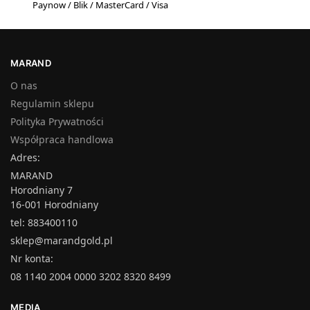
Paynow / Blik / MasterCard / Visa
MARAND
O nas
Regulamin sklepu
Polityka Prywatności
Współpraca handlowa
Adres:
MARAND
Horodniany 7
16-001 Horodniany
tel: 883400110
sklep@marandgold.pl
Nr konta:
08 1140 2004 0000 3202 8320 8499
MEDIA