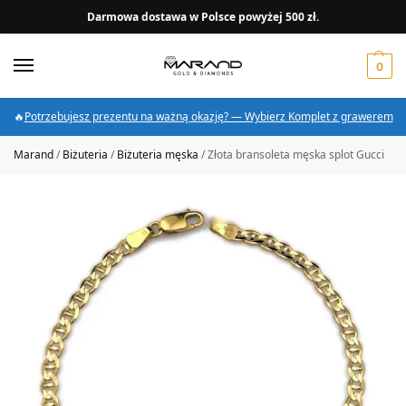
Darmowa dostawa w Polsce powyżej 500 zł.
0
🔥
Potrzebujesz prezentu na ważną okazję? — Wybierz Komplet z grawerem
Marand
/
Biżuteria
/
Biżuteria męska
/
Złota bransoleta męska splot Gucci