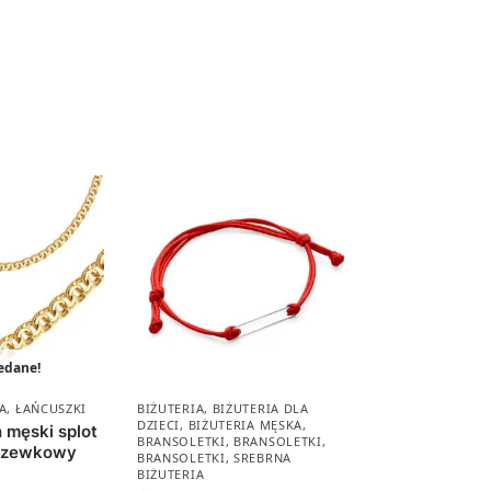
edane!
A
,
ŁAŃCUSZKI
BIŻUTERIA
,
BIŻUTERIA DLA
DZIECI
,
BIŻUTERIA MĘSKA
,
 męski splot
BRANSOLETKI
,
BRANSOLETKI
,
czewkowy
BRANSOLETKI
,
SREBRNA
BIŻUTERIA