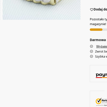
Dodaj do
Pozostało t
magazynie!
Darmowa d
Wyświe
Zwrot b
Szybka 