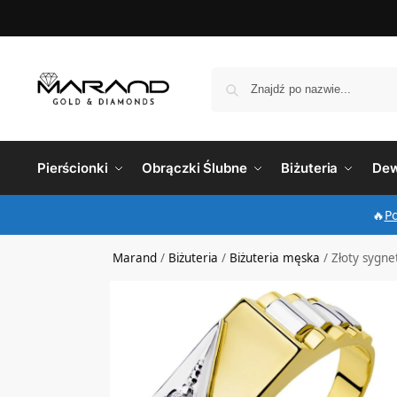
Pierścionki
Obrączki Ślubne
Biżuteria
Dew
🔥
P
Marand
/
Biżuteria
/
Biżuteria męska
/
Złoty sygnet