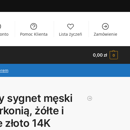
onto
Pomoc Klienta
Lista życzeń
Zamówienie
0,00
zł
0
erem
y sygnet męski
rkonią, żółte i
e złoto 14K