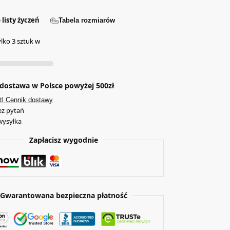
 listy życzeń
Tabela rozmiarów
ylko 3 sztuk w
ostawa w Polsce powyżej 500zł
tl Cennik dostawy
ez pytań
wysyłka
Zapłacisz wygodnie
Gwarantowana bezpieczna płatność