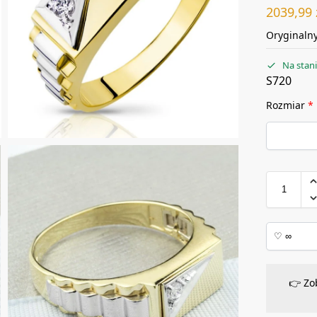
2039,99
Oryginalny
Na stan
S720
Rozmiar
*
👉 Zo