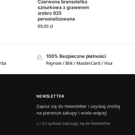
Czerwona bransoletka
sznurkowa z grawerem
srebro 925
personalizowana
89,00
zł
100% Bezpieczne płatności
nta
Paynow / Blik / MasterCard / Visa
NEWSLETTER
Zapisz się do Newsletter i uzyskaj zniżkę
na pierwsze zakupy i wiele więcej!
👉 Co zyskasz zapisując się do Newsletter