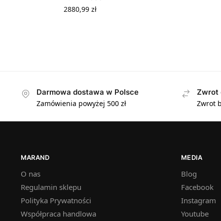
2880,99
zł
Darmowa dostawa w Polsce
Zwrot 
Zamówienia powyżej 500 zł
Zwrot b
MARAND
MEDIA
O nas
Blog
Regulamin sklepu
Facebook
Polityka Prywatności
Instagram
Współpraca handlowa
Youtube