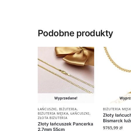
Podobne produkty
Wyprzedane!
Wyprz
ŁAŃCUSZKI
,
BIŻUTERIA
,
BIŻUTERIA MĘS
BIŻUTERIA MĘSKA
,
ŁAŃCUSZKI
,
Złoty łańcuc
ZŁOTA BIŻUTERIA
Bismarck luź
Złoty łańcuszek Pancerka
9765,99
zł
2.7mm 55cm