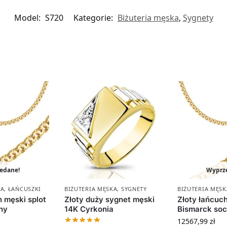
Model:
S720
Kategorie:
Biżuteria męska
,
Sygnety
edane!
Wyprz
KA
,
ŁAŃCUSZKI
BIŻUTERIA MĘSKA
,
SYGNETY
BIŻUTERIA MĘSK
h męski splot
Złoty duży sygnet męski
Złoty łańcuch
ny
14K Cyrkonia
Bismarck so
12567,99
zł