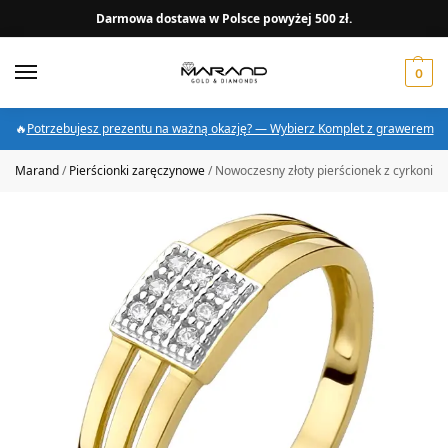
Darmowa dostawa w Polsce powyżej 500 zł.
0
🔥
Potrzebujesz prezentu na ważną okazję? — Wybierz Komplet z grawerem
Marand
/
Pierścionki zaręczynowe
/
Nowoczesny złoty pierścionek z cyrkoniam