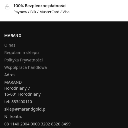
100% Bezpieczne płatności
Paynow / Blik / MasterCard / Visa
MARAND
O nas
Regulamin sklepu
Polityka Prywatności
Współpraca handlowa
Adres:
MARAND
Horodniany 7
16-001 Horodniany
tel: 883400110
sklep@marandgold.pl
Nr konta:
08 1140 2004 0000 3202 8320 8499