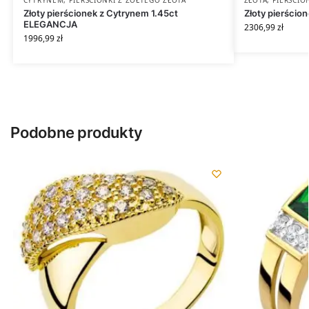
CYTRYNEM
,
PIERŚCIONKI Z ŻÓŁTEGO ZŁOTA
ZŁOTA
,
PIERŚCIO
Złoty pierścionek z Cytrynem 1.45ct
Złoty pierścio
ELEGANCJA
2306,99
zł
1996,99
zł
Podobne produkty