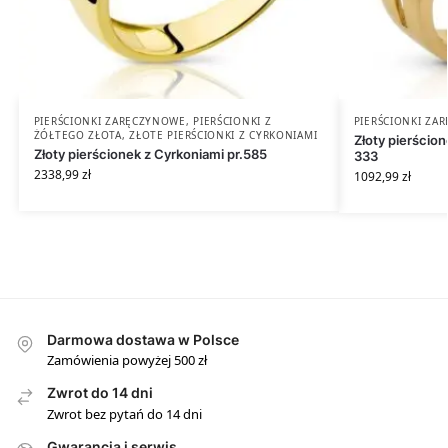
PIERŚCIONKI ZARĘCZYNOWE
,
PIERŚCIONKI Z
PIERŚCIONKI ZA
ŻÓŁTEGO ZŁOTA
,
ZŁOTE PIERŚCIONKI Z CYRKONIAMI
Złoty pierścio
Złoty pierścionek z Cyrkoniami pr.585
333
2338,99
zł
1092,99
zł
Darmowa dostawa w Polsce
Zamówienia powyżej 500 zł
Zwrot do 14 dni
Zwrot bez pytań do 14 dni
Gwarancja i serwis