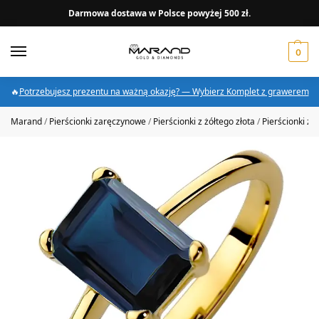
Darmowa dostawa w Polsce powyżej 500 zł.
0
🔥
Potrzebujesz prezentu na ważną okazję? — Wybierz Komplet z grawerem
Marand
/
Pierścionki zaręczynowe
/
Pierścionki z żółtego złota
/
Pierścionki z 