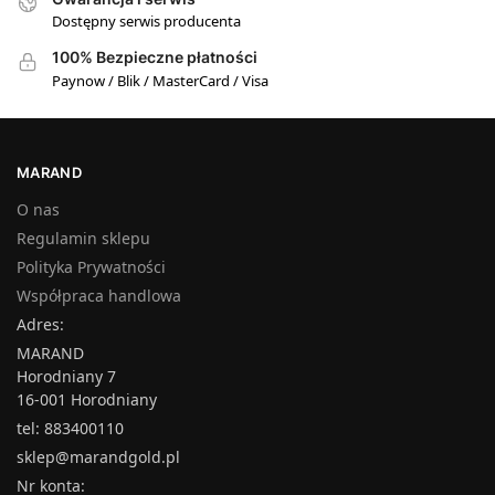
Dostępny serwis producenta
100% Bezpieczne płatności
Paynow / Blik / MasterCard / Visa
MARAND
O nas
Regulamin sklepu
Polityka Prywatności
Współpraca handlowa
Adres:
MARAND
Horodniany 7
16-001 Horodniany
tel: 883400110
sklep@marandgold.pl
Nr konta: