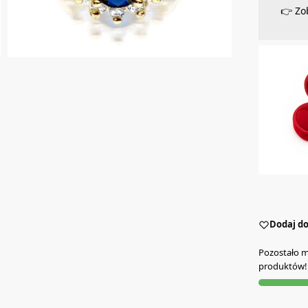
👉 Zo
Dodaj do
Pozostało mn
produktów!