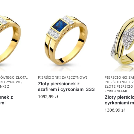
 ŻÓŁTEGO ZŁOTA
,
PIERŚCIONKI ZARĘCZYNOWE
PIERŚCIONKI Z
ARĘCZYNOWE
,
PIERŚCIONKI Z 
Złoty pierścionek z
NKI Z
ZŁOTE PIERŚCIO
szafirem i cyrkoniami 333
CYRKONIAMI
1092,99
zł
onek z
Złoty pierści
m i
cyrkoniami 
1306,99
zł