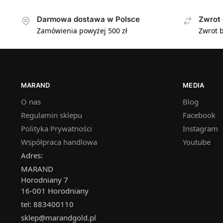
Darmowa dostawa w Polsce
Zwrot 
Zamówienia powyżej 500 zł
Zwrot b
MARAND
MEDIA
O nas
Blog
Regulamin sklepu
Facebook
Polityka Prywatności
Instagram
Współpraca handlowa
Youtube
Adres:
MARAND
Horodniany 7
16-001 Horodniany
tel: 883400110
sklep@marandgold.pl