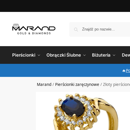
Pierścionki
Obrączki Ślubne
Biżuteria
Dew
🔥
P
Marand
/
Pierścionki zaręczynowe
/
Złoty pierścio