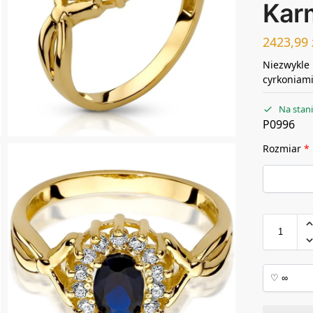
Kar
2423,99
Niezwykle 
cyrkoniami
Na stan
P0996
Rozmiar
*