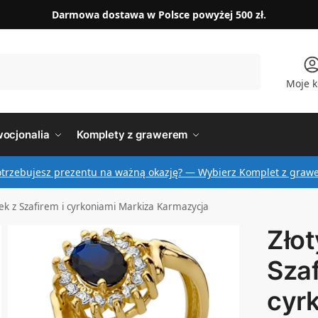
Darmowa dostawa w Polsce powyżej 500 zł.
Szukaj
Moje k
ocjonalia
Komplety z grawerem
otrzebujesz prezentu na ważną okazję? — Wybierz Komplet z graw
nek z Szafirem i cyrkoniami Markiza Karmazycja
Złot
Szaf
cyr