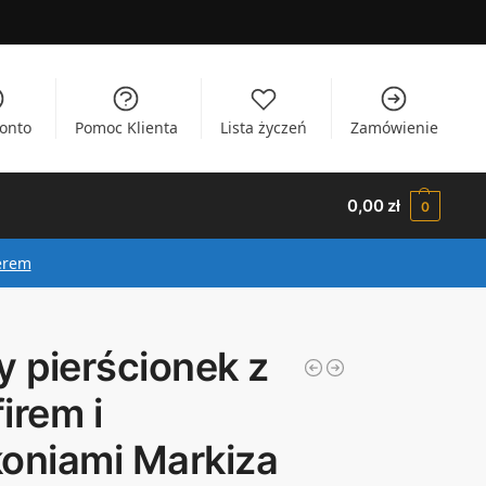
onto
Pomoc Klienta
Lista życzeń
Zamówienie
0,00
zł
0
erem
y pierścionek z
irem i
koniami Markiza