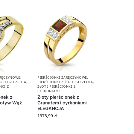
ARĘCZYNOWE
,
PIERŚCIONKI ZARĘCZYNOWE
,
ŻÓŁTEGO ZŁOTA
,
PIERŚCIONKI Z ŻÓŁTEGO ZŁOTA
,
NKI Z
ZŁOTE PIERŚCIONKI Z
CYRKONIAMI
onek z
Złoty pierścionek z
motyw Wąż
Granatem i cyrkoniami
ELEGANCJA
1973,99
zł