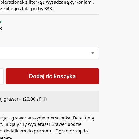
pierścionek z literką I wysadzaną cyrkoniami.
 żółtego złota próby 333,
ie
3
Dodaj do koszyka
j grawer-- (
20,00
zł
)
acja - grawer w szynie pierścionka. Data, imię
at, inicjały? Ty wybierasz! Grawer będzie
m dodatkiem do prezentu. Ogranicz się do
naków.