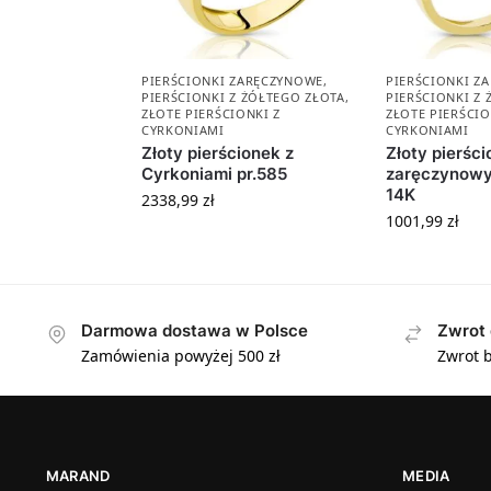
PIERŚCIONKI ZARĘCZYNOWE
,
PIERŚCIONKI Z
PIERŚCIONKI Z ŻÓŁTEGO ZŁOTA
,
PIERŚCIONKI Z
ZŁOTE PIERŚCIONKI Z
ZŁOTE PIERŚCIO
CYRKONIAMI
CYRKONIAMI
Złoty pierścionek z
Złoty pierśc
Cyrkoniami pr.585
zaręczynowy
14K
2338,99
zł
1001,99
zł
Darmowa dostawa w Polsce
Zwrot 
Zamówienia powyżej 500 zł
Zwrot b
MARAND
MEDIA