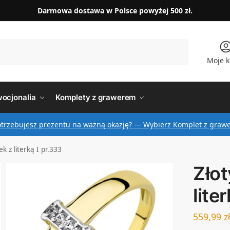
Darmowa dostawa w Polsce powyżej 500 zł.
Szukaj
Moje k
ocjonalia
Komplety z grawerem
otrzebujesz prezentu na ważną okazję? — Wybierz Komplet z graw
ek z literką I pr.333
Złot
lite
559,99
z