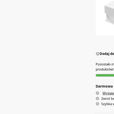
Dodaj do
Pozostało mn
produktów!
Darmowa d
Wyświe
Zwrot b
Szybka 