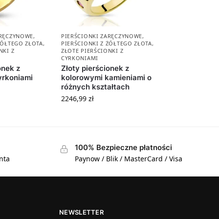
ARĘCZYNOWE
,
PIERŚCIONKI ZARĘCZYNOWE
,
ŻÓŁTEGO ZŁOTA
,
PIERŚCIONKI Z ŻÓŁTEGO ZŁOTA
,
NKI Z
ZŁOTE PIERŚCIONKI Z
CYRKONIAMI
onek z
Złoty pierścionek z
yrkoniami
kolorowymi kamieniami o
różnych kształtach
2246,99
zł
100% Bezpieczne płatności
nta
Paynow / Blik / MasterCard / Visa
NEWSLETTER