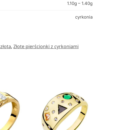
1.10g – 1.40g
cyrkonia
 złota
,
Złote pierścionki z cyrkoniami