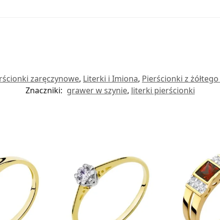
rścionki zaręczynowe
,
Literki i Imiona
,
Pierścionki z żółtego
Znaczniki:
grawer w szynie
,
literki pierścionki