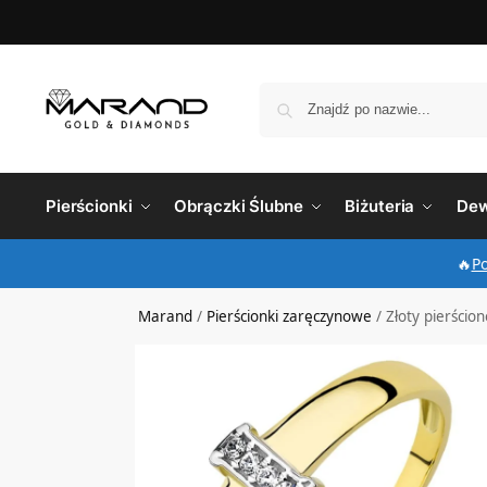
Pierścionki
Obrączki Ślubne
Biżuteria
Dew
🔥
P
Marand
/
Pierścionki zaręczynowe
/
Złoty pierścion