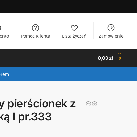
onto
Pomoc Klienta
Lista życzeń
Zamówienie
0,00
zł
0
erem
y pierścionek z
rką I pr.333
ł