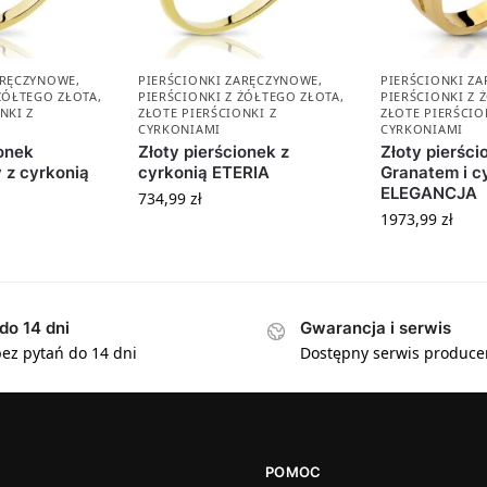
ARĘCZYNOWE
,
PIERŚCIONKI ZARĘCZYNOWE
,
PIERŚCIONKI Z
 ŻÓŁTEGO ZŁOTA
,
PIERŚCIONKI Z ŻÓŁTEGO ZŁOTA
,
PIERŚCIONKI Z 
NKI Z
ZŁOTE PIERŚCIONKI Z
ZŁOTE PIERŚCIO
CYRKONIAMI
CYRKONIAMI
ionek
Złoty pierścionek z
Złoty pierści
 z cyrkonią
cyrkonią ETERIA
Granatem i c
ELEGANCJA
734,99
zł
1973,99
zł
do 14 dni
Gwarancja i serwis
ez pytań do 14 dni
Dostępny serwis produce
POMOC