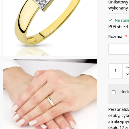
Unikatowy 
Wykonany z
Na stan
P0956-33
Rozmiar
*
--doda
Personaliz
osoby, cyt
atrakcyjny
około 17 z