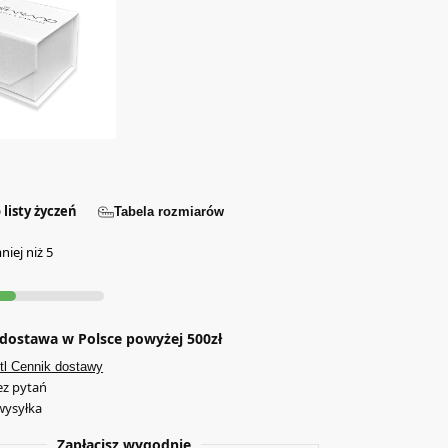
 listy życzeń
Tabela rozmiarów
iej niż 5
ostawa w Polsce powyżej 500zł
tl Cennik dostawy
ez pytań
wysyłka
Zapłacisz wygodnie