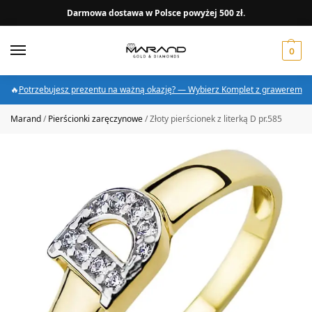
Darmowa dostawa w Polsce powyżej 500 zł.
0
🔥
Potrzebujesz prezentu na ważną okazję? — Wybierz Komplet z grawerem
Marand
/
Pierścionki zaręczynowe
/
Złoty pierścionek z literką D pr.585