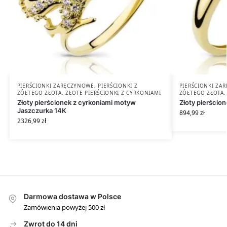
PIERŚCIONKI ZARĘCZYNOWE
,
PIERŚCIONKI Z
PIERŚCIONKI ZA
ŻÓŁTEGO ZŁOTA
,
ZŁOTE PIERŚCIONKI Z CYRKONIAMI
ŻÓŁTEGO ZŁOTA
Złoty pierścionek z cyrkoniami motyw
Złoty pierścio
Jaszczurka 14K
894,99
zł
2326,99
zł
Darmowa dostawa w Polsce
Zamówienia powyżej 500 zł
Zwrot do 14 dni