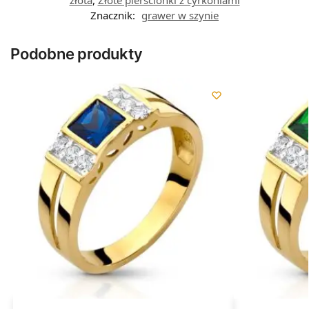
złota
,
Złote pierścionki z cyrkoniami
Znacznik:
grawer w szynie
Podobne produkty