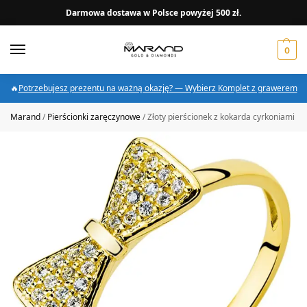
Darmowa dostawa w Polsce powyżej 500 zł.
0
🔥
Potrzebujesz prezentu na ważną okazję? — Wybierz Komplet z grawerem
Marand
/
Pierścionki zaręczynowe
/
Złoty pierścionek z kokarda cyrkoniami