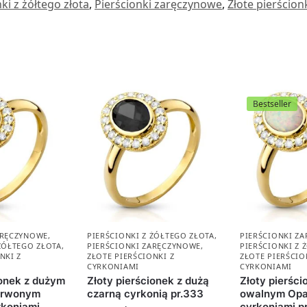
ki z żółtego złota
,
Pierścionki zaręczynowe
,
Złote pierścion
Bestseller
ARĘCZYNOWE
,
PIERŚCIONKI Z ŻÓŁTEGO ZŁOTA
,
PIERŚCIONKI Z
 ŻÓŁTEGO ZŁOTA
,
PIERŚCIONKI ZARĘCZYNOWE
,
PIERŚCIONKI Z 
NKI Z
ZŁOTE PIERŚCIONKI Z
ZŁOTE PIERŚCIO
CYRKONIAMI
CYRKONIAMI
ionek z dużym
Złoty pierścionek z dużą
Złoty pierśc
erwonym
czarną cyrkonią pr.333
owalnym Opa
rkoniami
cyrkoniami p