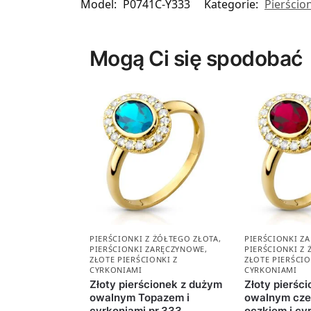
Model:
P0741C-Y333
Kategorie:
Pierścion
Mogą Ci się spodobać
PIERŚCIONKI Z ŻÓŁTEGO ZŁOTA
,
PIERŚCIONKI Z
PIERŚCIONKI ZARĘCZYNOWE
,
PIERŚCIONKI Z
ZŁOTE PIERŚCIONKI Z
ZŁOTE PIERŚCIO
CYRKONIAMI
CYRKONIAMI
Złoty pierścionek z dużym
Złoty pierśc
owalnym Topazem i
owalnym cz
cyrkoniami pr.333
oczkiem i cy