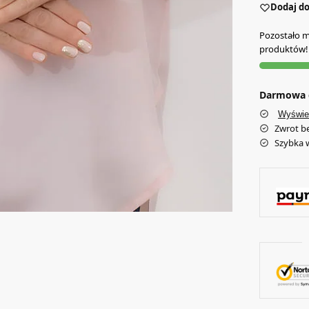
Dodaj do
Pozostało mn
produktów!
Darmowa d
Wyświe
Zwrot b
Szybka 