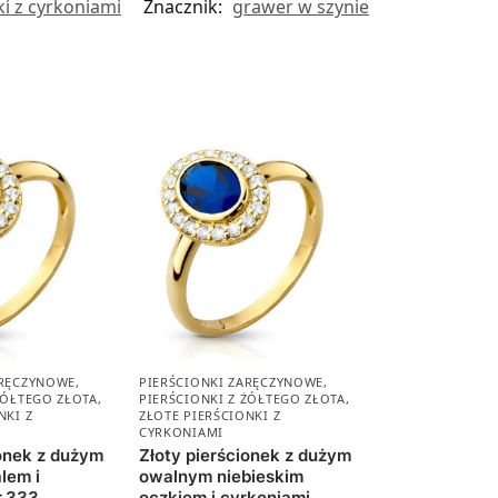
ki z cyrkoniami
Znacznik:
grawer w szynie
ARĘCZYNOWE
,
PIERŚCIONKI ZARĘCZYNOWE
,
ŻÓŁTEGO ZŁOTA
,
PIERŚCIONKI Z ŻÓŁTEGO ZŁOTA
,
NKI Z
ZŁOTE PIERŚCIONKI Z
CYRKONIAMI
ionek z dużym
Złoty pierścionek z dużym
lem i
owalnym niebieskim
r.333
oczkiem i cyrkoniami