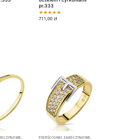
pr.333
711,00
zł
ARĘCZYNOWE
,
PIERŚCIONKI ZARĘCZYNOWE
,