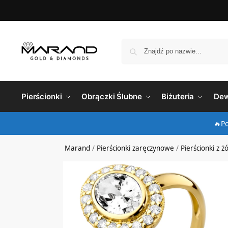
Pierścionki
Obrączki Ślubne
Biżuteria
Dew
🔥
P
Marand
/
Pierścionki zaręczynowe
/
Pierścionki z ż