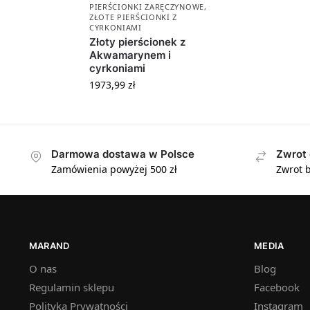
PIERŚCIONKI ZARĘCZYNOWE
,
ZŁOTE PIERŚCIONKI Z
CYRKONIAMI
Złoty pierścionek z
Akwamarynem i
cyrkoniami
1973,99
zł
Darmowa dostawa w Polsce
Zwrot 
Zamówienia powyżej 500 zł
Zwrot b
MARAND
MEDIA
O nas
Blog
Regulamin sklepu
Facebook
Polityka Prywatności
Instagram