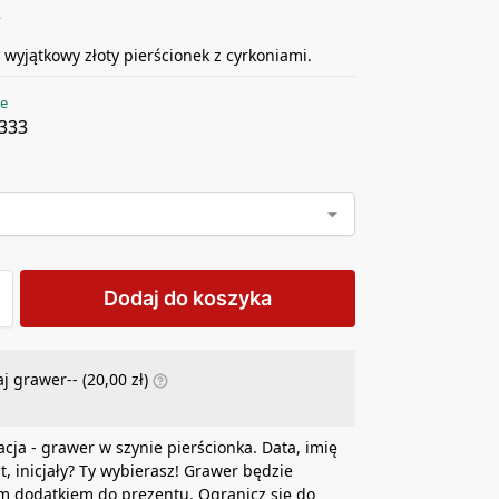
ł
 wyjątkowy złoty pierścionek z cyrkoniami.
ie
333
Dodaj do koszyka
j grawer-- (
20,00
zł
)
acja - grawer w szynie pierścionka. Data, imię
at, inicjały? Ty wybierasz! Grawer będzie
m dodatkiem do prezentu. Ogranicz się do