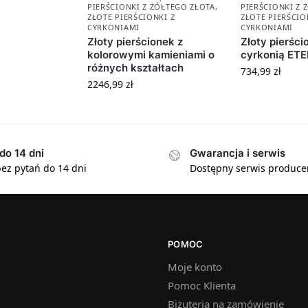
PIERŚCIONKI Z ŻÓŁTEGO ZŁOTA
,
PIERŚCIONKI Z 
ZŁOTE PIERŚCIONKI Z
ZŁOTE PIERŚCIO
CYRKONIAMI
CYRKONIAMI
Złoty pierścionek z
Złoty pierści
kolorowymi kamieniami o
cyrkonią ETE
różnych kształtach
734,99
zł
2246,99
zł
do 14 dni
Gwarancja i serwis
ez pytań do 14 dni
Dostępny serwis produce
POMOC
Moje konto
Pomoc Klienta
Biżuteria na zamówienie