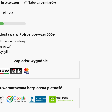
 listy życzeń
Tabela rozmiarów
iej niż 5
ostawa w Polsce powyżej 500zł
tl Cennik dostawy
ez pytań
wysyłka
Zapłacisz wygodnie
Gwarantowana bezpieczna płatność