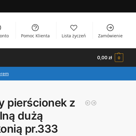
onto
Pomoc Klienta
Lista życzeń
Zamówienie
0,00
zł
0
erem
y pierścionek z
lną dużą
onią pr.333