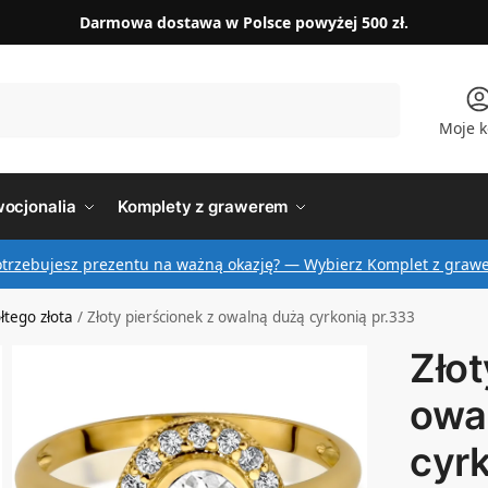
Darmowa dostawa w Polsce powyżej 500 zł.
Szukaj
Moje k
ocjonalia
Komplety z grawerem
otrzebujesz prezentu na ważną okazję? — Wybierz Komplet z graw
ółtego złota
/
Złoty pierścionek z owalną dużą cyrkonią pr.333
Złot
owa
cyrk