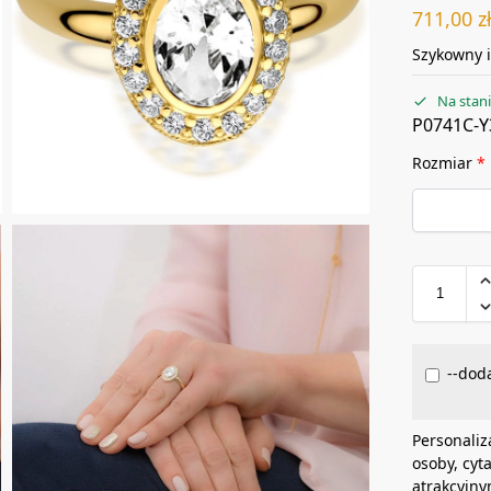
711,00
z
Szykowny i
Na stan
P0741C-Y
Rozmiar
*
--doda
Personaliz
osoby, cyt
atrakcyjny