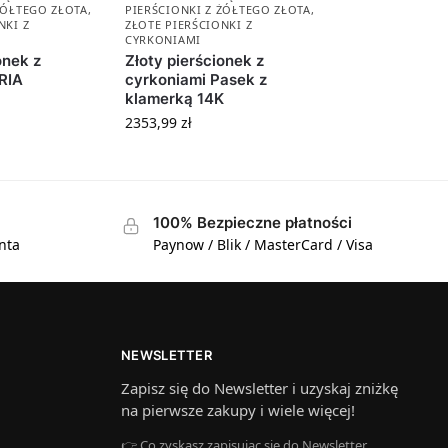
ŻÓŁTEGO ZŁOTA
,
PIERŚCIONKI Z ŻÓŁTEGO ZŁOTA
,
NKI Z
ZŁOTE PIERŚCIONKI Z
CYRKONIAMI
onek z
Złoty pierścionek z
RIA
cyrkoniami Pasek z
klamerką 14K
2353,99
zł
100% Bezpieczne płatności
nta
Paynow / Blik / MasterCard / Visa
NEWSLETTER
Zapisz się do Newsletter i uzyskaj zniżkę
na pierwsze zakupy i wiele więcej!
👉 Co zyskasz zapisując się do Newsletter