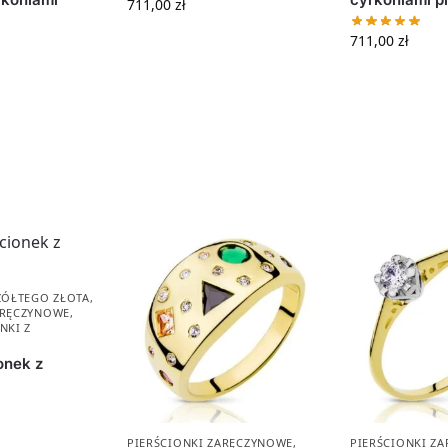
711,00
zł
711,00
zł
 ŻÓŁTEGO ZŁOTA
,
ARĘCZYNOWE
,
NKI Z
onek z
PIERŚCIONKI ZARĘCZYNOWE
,
PIERŚCIONKI Z