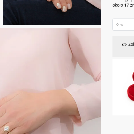
około 17 z
👉 Zo