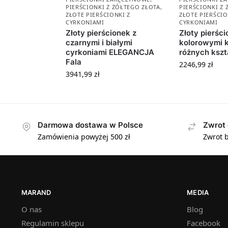
PIERŚCIONKI Z ŻÓŁTEGO ZŁOTA
,
PIERŚCIONKI Z
ZŁOTE PIERŚCIONKI Z
ZŁOTE PIERŚCIO
CYRKONIAMI
CYRKONIAMI
Złoty pierścionek z
Złoty pierści
czarnymi i białymi
kolorowymi 
cyrkoniami ELEGANCJA
różnych kszt
Fala
2246,99
zł
3941,99
zł
Darmowa dostawa w Polsce
Zwrot 
Zamówienia powyżej 500 zł
Zwrot b
MARAND
MEDIA
O nas
Blog
Regulamin sklepu
Facebook