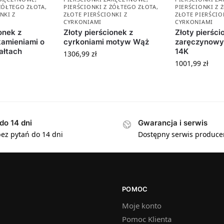
 ŻÓŁTEGO ZŁOTA
,
PIERŚCIONKI Z ŻÓŁTEGO ZŁOTA
,
PIERŚCIONKI Z 
NKI Z
ZŁOTE PIERŚCIONKI Z
ZŁOTE PIERŚCIO
CYRKONIAMI
CYRKONIAMI
onek z
Złoty pierścionek z
Złoty pierści
kamieniami o
cyrkoniami motyw Wąż
zaręczynowy 
ałtach
14K
1306,99
zł
1001,99
zł
do 14 dni
Gwarancja i serwis
ez pytań do 14 dni
Dostępny serwis produce
POMOC
Moje konto
Pomoc Klienta