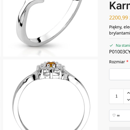
Kar
2200,99
Piękny, el
brylantami
Na stan
P01003C
Rozmiar
*