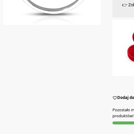
👉 Zo
Dodaj do
Pozostało mn
produktów!