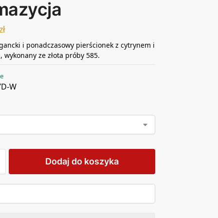
mazycja
zł
egancki i ponadczasowy pierścionek z cytrynem i
, wykonany ze złota próby 585.
ie
YD-W
Dodaj do koszyka