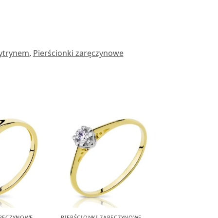
cytrynem
,
Pierścionki zaręczynowe
ARĘCZYNOWE
,
PIERŚCIONKI ZARĘCZYNOWE
,