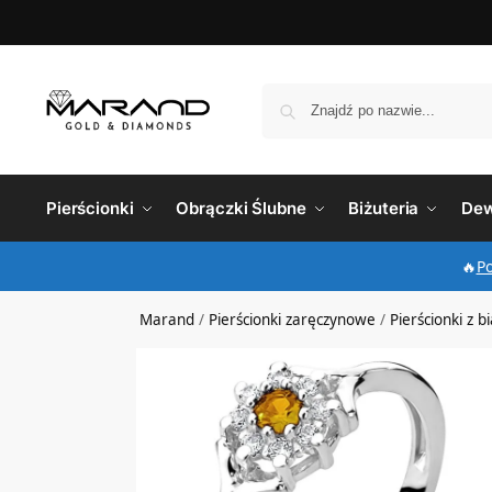
Pierścionki
Obrączki Ślubne
Biżuteria
Dew
🔥
P
Marand
/
Pierścionki zaręczynowe
/
Pierścionki z b