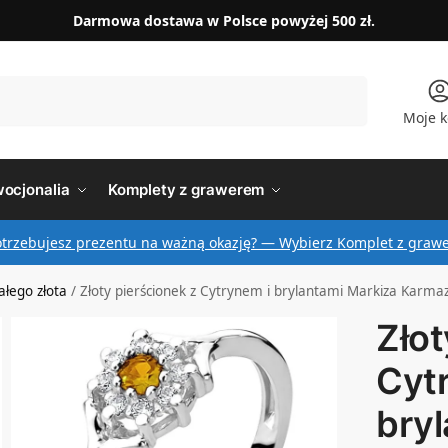
Darmowa dostawa w Polsce powyżej 500 zł.
Szukaj
Moje k
ocjonalia
Komplety z grawerem
otrzebujesz prezentu na ważną okazję? — Wybierz Komplet z graw
iałego złota
/
Złoty pierścionek z Cytrynem i brylantami Markiza Karma
Złot
Cyt
bry