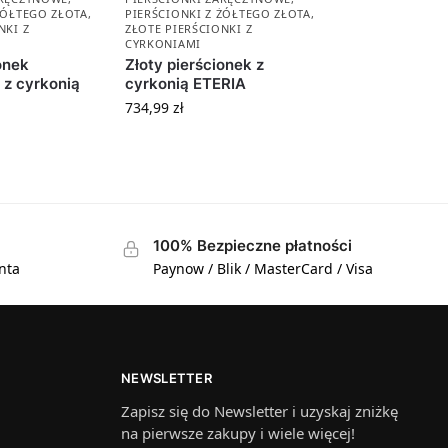
ŻÓŁTEGO ZŁOTA
,
PIERŚCIONKI Z ŻÓŁTEGO ZŁOTA
,
NKI Z
ZŁOTE PIERŚCIONKI Z
CYRKONIAMI
onek
Złoty pierścionek z
z cyrkonią
cyrkonią ETERIA
734,99
zł
100% Bezpieczne płatności
nta
Paynow / Blik / MasterCard / Visa
NEWSLETTER
Zapisz się do Newsletter i uzyskaj zniżkę
na pierwsze zakupy i wiele więcej!