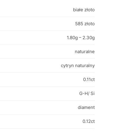
białe złoto
585 złoto
1.80g – 2.30g
naturalne
cytryn naturalny
0.11ct
G-H/ Si
diament
0.12ct