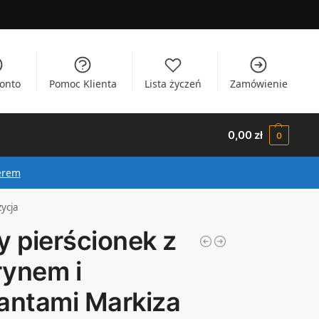
onto
Pomoc Klienta
Lista życzeń
Zamówienie
0,00
zł
0
erem
zycja
y pierścionek z
rynem i
lantami Markiza