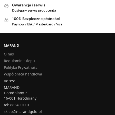
Gwarancja i serwis
Dostępny serwis producenta
100% Bezpieczne płatności
Paynow / Blik / MasterCard / Visa
MARAND
O nas
Regulamin sklepu
Polityka Prywatności
Współpraca handlowa
Adres:
MARAND
Horodniany 7
16-001 Horodniany
tel: 883400110
sklep@marandgold.pl