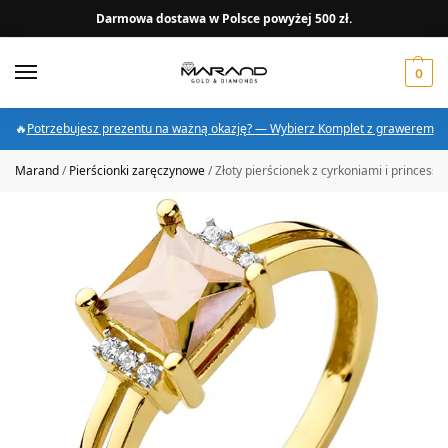
Darmowa dostawa w Polsce powyżej 500 zł.
0
🔥
Potrzebujesz prezentu na ważną okazję? — Wybierz Komplet z grawerem
Marand
/
Pierścionki zaręczynowe
/
Złoty pierścionek z cyrkoniami i princes