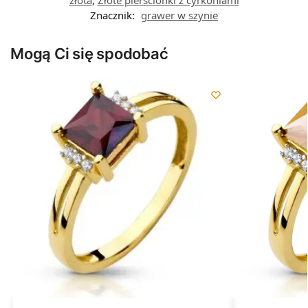
złota
,
Złote pierścionki z cyrkoniami
Znacznik:
grawer w szynie
Mogą Ci się spodobać