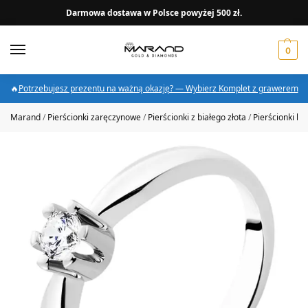
Darmowa dostawa w Polsce powyżej 500 zł.
0
🔥
Potrzebujesz prezentu na ważną okazję? — Wybierz Komplet z grawerem
Marand
/
Pierścionki zaręczynowe
/
Pierścionki z białego złota
/
Pierścionki bia