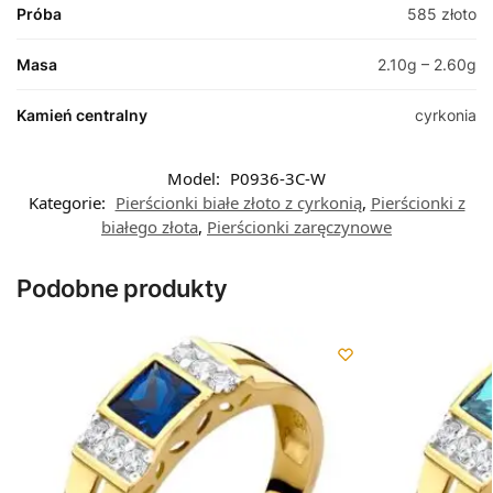
Próba
585 złoto
Masa
2.10g – 2.60g
Kamień centralny
cyrkonia
Model:
P0936-3C-W
Kategorie:
Pierścionki białe złoto z cyrkonią
,
Pierścionki z
białego złota
,
Pierścionki zaręczynowe
Podobne produkty