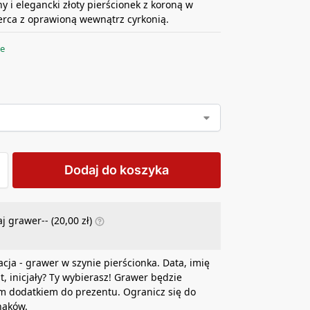
y i elegancki złoty pierścionek z koroną w
serca z oprawioną wewnątrz cyrkonią.
ie
Dodaj do koszyka
j grawer-- (
20,00
zł
)
acja - grawer w szynie pierścionka. Data, imię
at, inicjały? Ty wybierasz! Grawer będzie
m dodatkiem do prezentu. Ogranicz się do
naków.