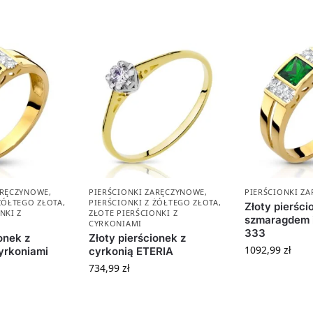
ARĘCZYNOWE
,
PIERŚCIONKI ZARĘCZYNOWE
,
PIERŚCIONKI Z
 ŻÓŁTEGO ZŁOTA
,
PIERŚCIONKI Z ŻÓŁTEGO ZŁOTA
,
Złoty pierści
NKI Z
ZŁOTE PIERŚCIONKI Z
szmaragdem i
CYRKONIAMI
333
onek z
Złoty pierścionek z
1092,99
zł
yrkoniami
cyrkonią ETERIA
734,99
zł