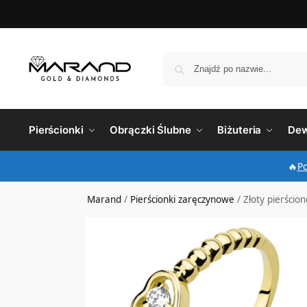
Pierścionki
Obrączki Ślubne
Biżuteria
Dew
🔥
P
Marand
/
Pierścionki zaręczynowe
/
Złoty pierścio