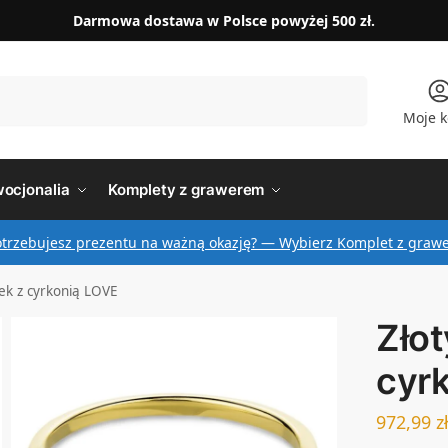
Darmowa dostawa w Polsce powyżej 500 zł.
Szukaj
Moje k
ocjonalia
Komplety z grawerem
otrzebujesz prezentu na ważną okazję? — Wybierz Komplet z graw
nek z cyrkonią LOVE
Złot
cyr
972,99
z