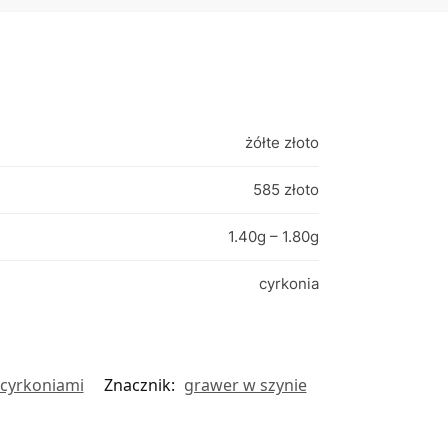
żółte złoto
585 złoto
1.40g – 1.80g
cyrkonia
z cyrkoniami
Znacznik:
grawer w szynie