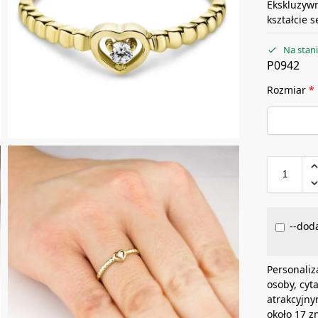
Ekskluzywn
kształcie 
Na stan
P0942
Rozmiar
*
--doda
Personaliz
osoby, cyt
atrakcyjny
około 17 z