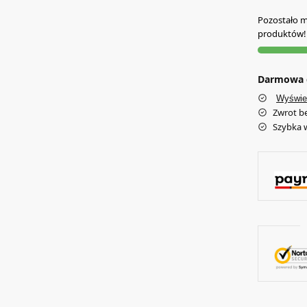
Pozostało mn
produktów!
Darmowa d
Wyświe
Zwrot b
Szybka 