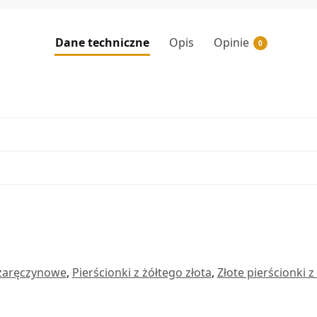
Dane techniczne
Opis
Opinie
0
 zaręczynowe
,
Pierścionki z żółtego złota
,
Złote pierścionki 