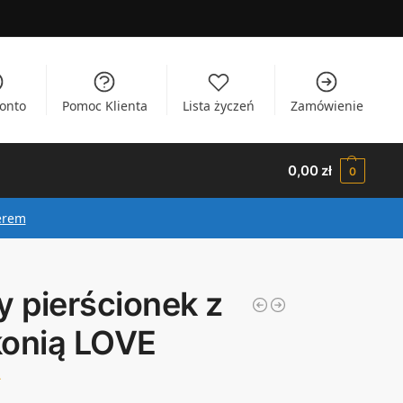
onto
Pomoc Klienta
Lista życzeń
Zamówienie
0,00
zł
0
erem
y pierścionek z
konią LOVE
ł