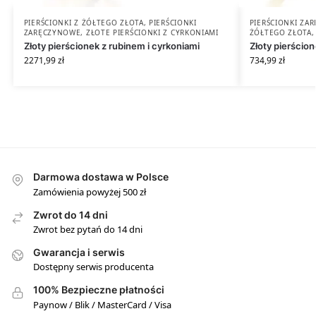
PIERŚCIONKI Z ŻÓŁTEGO ZŁOTA
,
PIERŚCIONKI
PIERŚCIONKI ZA
ZARĘCZYNOWE
,
ZŁOTE PIERŚCIONKI Z CYRKONIAMI
ŻÓŁTEGO ZŁOTA
Złoty pierścionek z rubinem i cyrkoniami
Złoty pierścio
2271,99
zł
734,99
zł
Darmowa dostawa w Polsce
Zamówienia powyżej 500 zł
Zwrot do 14 dni
Zwrot bez pytań do 14 dni
Gwarancja i serwis
Dostępny serwis producenta
100% Bezpieczne płatności
Paynow / Blik / MasterCard / Visa