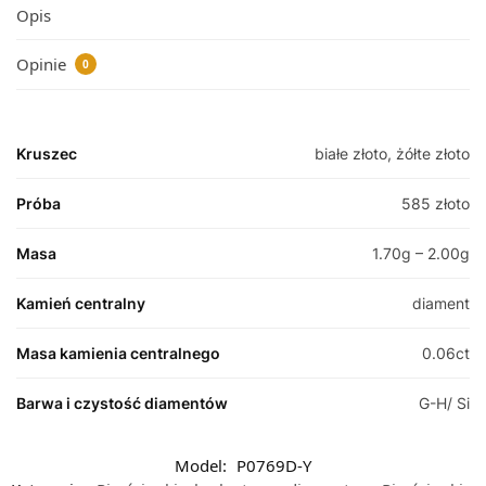
Opis
Opinie
0
Kruszec
białe złoto, żółte złoto
Próba
585 złoto
Masa
1.70g – 2.00g
Kamień centralny
diament
Masa kamienia centralnego
0.06ct
Barwa i czystość diamentów
G-H/ Si
Model:
P0769D-Y