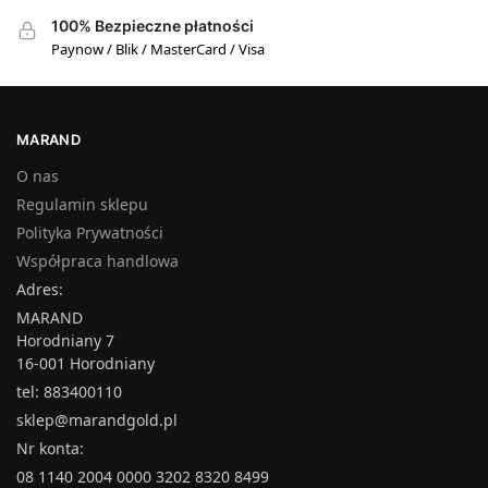
100% Bezpieczne płatności
Paynow / Blik / MasterCard / Visa
MARAND
O nas
Regulamin sklepu
Polityka Prywatności
Współpraca handlowa
Adres:
MARAND
Horodniany 7
16-001 Horodniany
tel: 883400110
sklep@marandgold.pl
Nr konta:
08 1140 2004 0000 3202 8320 8499