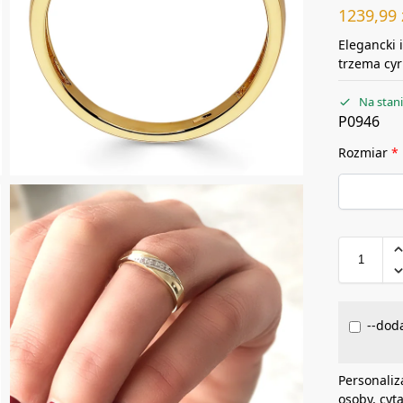
1239,99
Elegancki 
trzema cy
Na stan
P0946
Rozmiar
*
--doda
Personaliz
osoby, cyt