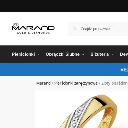
Pierścionki
Obrączki Ślubne
Biżuteria
Dew
🔥
P
Marand
/
Pierścionki zaręczynowe
/
Złoty pierścio