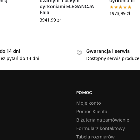
nią
czarnymi i białymi
cyrkoniami
cyrkoniami ELEGANCJA
Fala
1973,99
zł
3941,99
zł
do 14 dni
Gwarancja i serwis
ez pytań do 14 dni
Dostępny serwis produce
POMOC
Moje konto
Pomoc Klienta
Biżuteria na zamówienie
Formularz kontaktowy
Tabela rozmiarów