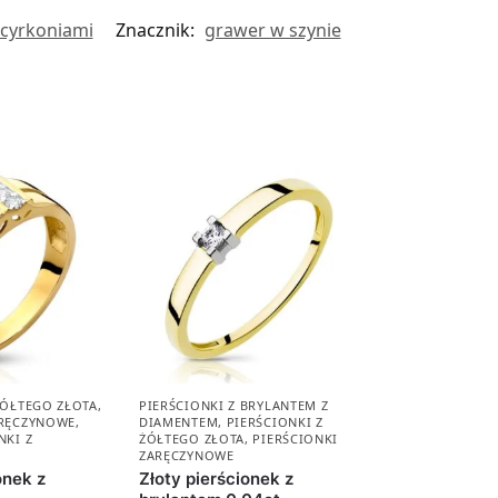
z cyrkoniami
Znacznik:
grawer w szynie
ŻÓŁTEGO ZŁOTA
,
PIERŚCIONKI Z BRYLANTEM Z
ARĘCZYNOWE
,
DIAMENTEM
,
PIERŚCIONKI Z
NKI Z
ŻÓŁTEGO ZŁOTA
,
PIERŚCIONKI
ZARĘCZYNOWE
onek z
Złoty pierścionek z