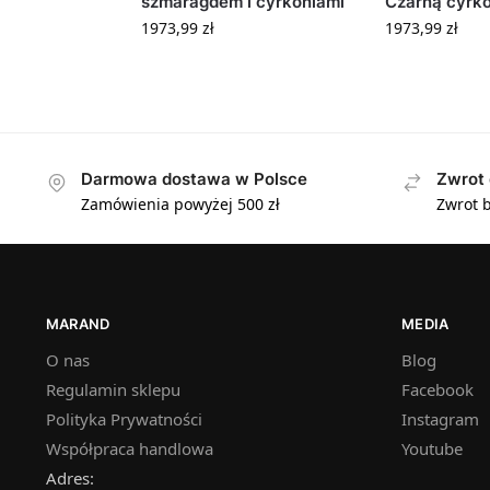
szmaragdem i cyrkoniami
Czarną cyrko
1973,99
zł
1973,99
zł
Darmowa dostawa w Polsce
Zwrot 
Zamówienia powyżej 500 zł
Zwrot b
MARAND
MEDIA
O nas
Blog
Regulamin sklepu
Facebook
Polityka Prywatności
Instagram
Współpraca handlowa
Youtube
Adres: