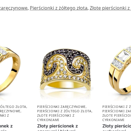
 zaręczynowe
,
Pierścionki z żółtego złota
,
Złote pierścionki 
 ŻÓŁTEGO ZŁOTA
,
PIERŚCIONKI ZARĘCZYNOWE
,
PIERŚCIONKI Z 
ARĘCZYNOWE
,
PIERŚCIONKI Z ŻÓŁTEGO ZŁOTA
,
PIERŚCIONKI Z
NKI Z
ZŁOTE PIERŚCIONKI Z
ZŁOTE PIERŚCIO
CYRKONIAMI
CYRKONIAMI
onek z
Złoty pierścionek z
Złoty pierści