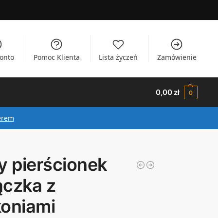
onto
Pomoc Klienta
Lista życzeń
Zamówienie
0,00
zł
0
erem
y pierścionek
ączka z
koniami