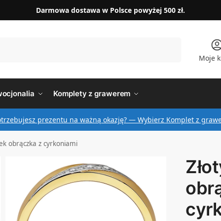
Darmowa dostawa w Polsce powyżej 500 zł.
Szukaj
Moje k
ocjonalia
Komplety z grawerem
otrzebujesz prezentu na ważną okazję? — Wybierz Komplet z graw
nek obrączka z cyrkoniami
Złot
obr
cyr