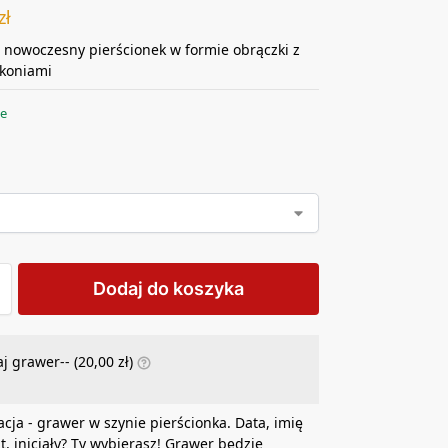
zł
i nowoczesny pierścionek w formie obrączki z
rkoniami
ie
Dodaj do koszyka
j grawer-- (
20,00
zł
)
acja - grawer w szynie pierścionka. Data, imię
at, inicjały? Ty wybierasz! Grawer będzie