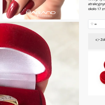
atrakcyjny
około 17 z
👉 Zo