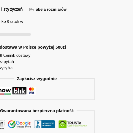
 listy życzeń
Tabela rozmiarów
ylko 3 sztuk w
ostawa w Polsce powyżej 500zł
tl Cennik dostawy
ez pytań
wysyłka
Zapłacisz wygodnie
Gwarantowana bezpieczna płatność