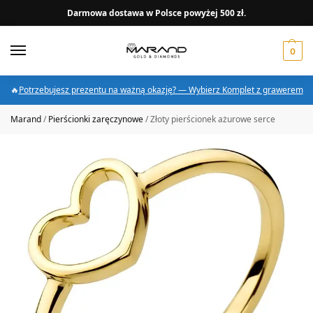
Darmowa dostawa w Polsce powyżej 500 zł.
0
🔥
Potrzebujesz prezentu na ważną okazję? — Wybierz Komplet z grawerem
Marand
/
Pierścionki zaręczynowe
/
Złoty pierścionek ażurowe serce