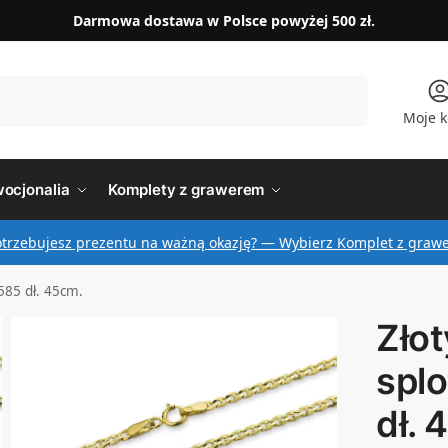
Darmowa dostawa w Polsce powyżej 500 zł.
Szukaj
Moje k
ocjonalia
Komplety z grawerem
otrzebujesz prezentu na ważną okazję? — Wybierz Komplet z graw
.585 dł. 45cm.
Złot
splo
dł. 