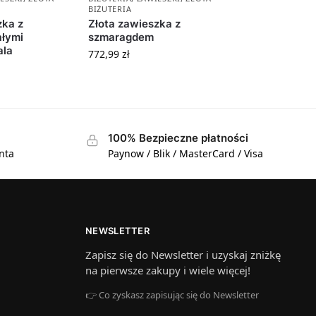
BIŻUTERIA
zka z
Złota zawieszka z
ałymi
szmaragdem
ala
772,99
zł
100% Bezpieczne płatności
nta
Paynow / Blik / MasterCard / Visa
NEWSLETTER
Zapisz się do Newsletter i uzyskaj zniżkę
na pierwsze zakupy i wiele więcej!
👉 Co zyskasz zapisując się do Newsletter