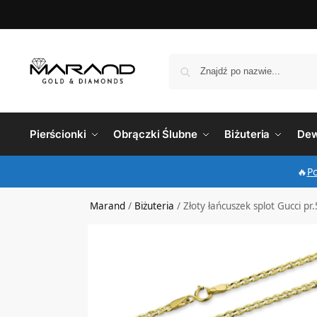
Pierścionki
Obrączki Ślubne
Biżuteria
Dew
🔥
P
Marand
/
Biżuteria
/
Złoty łańcuszek splot Gucci pr