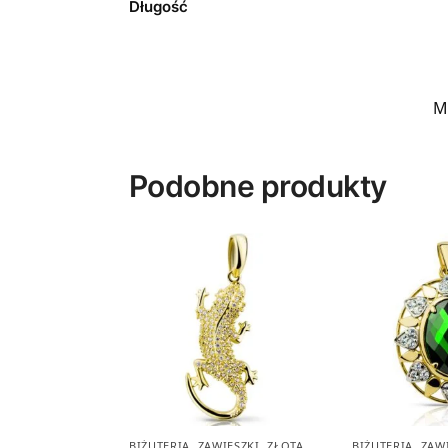
Długość
M
Podobne produkty
BIŻUTERIA
,
ZAWIESZKI
,
ZŁOTA
BIŻUTERIA
,
ZAW