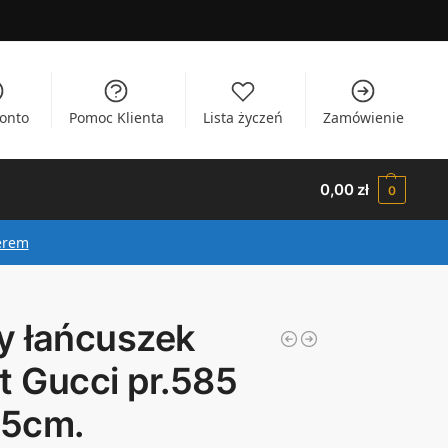
onto
Pomoc Klienta
Lista życzeń
Zamówienie
0,00
zł
0
erem
y łańcuszek
t Gucci pr.585
45cm.