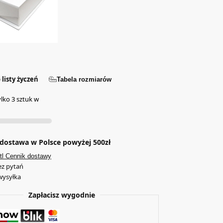
 listy życzeń
Tabela rozmiarów
ylko 3 sztuk w
ostawa w Polsce powyżej 500zł
tl Cennik dostawy
ez pytań
wysyłka
Zapłacisz wygodnie