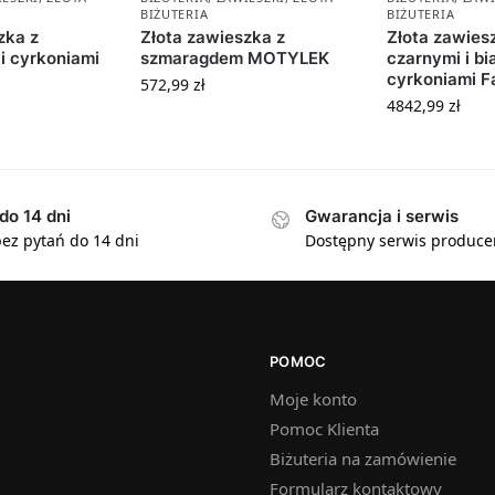
BIŻUTERIA
BIŻUTERIA
zka z
Złota zawieszka z
Złota zawies
i cyrkoniami
szmaragdem MOTYLEK
czarnymi i bi
cyrkoniami F
572,99
zł
4842,99
zł
do 14 dni
Gwarancja i serwis
ez pytań do 14 dni
Dostępny serwis produce
POMOC
Moje konto
Pomoc Klienta
Biżuteria na zamówienie
Formularz kontaktowy