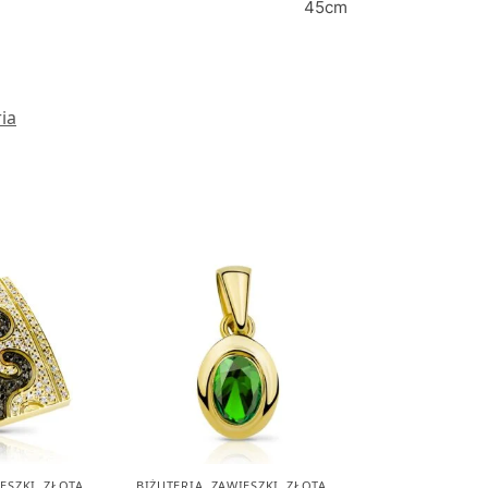
45cm
ria
ESZKI
,
ZŁOTA
BIŻUTERIA
,
ZAWIESZKI
,
ZŁOTA