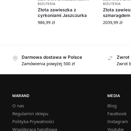
BIŻUTERIA
BIŻUTERIA
Złota zawieszka z
Złota zawies
cyrkoniami Jaszczurka
szmaragdem 
986,99
zł
2039,99
zł
Darmowa dostawa w Polsce
Zwrot 
Zamówienia powyżej 500 zł
Zwrot b
MARAND
MEDIA
O nas
Blog
Regulamin sklepu
Facebook
Polityka Prywatności
Instagram
Współpraca handlowa
Youtube