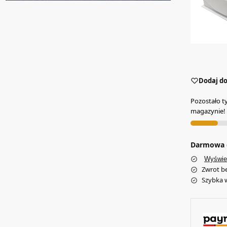
Dodaj do
Pozostało t
magazynie!
Darmowa d
Wyświe
Zwrot b
Szybka 