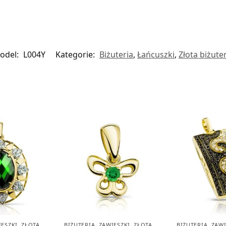
odel:
L004Y
Kategorie:
Biżuteria
,
Łańcuszki
,
Złota biżute
IESZKI
,
ZŁOTA
BIŻUTERIA
,
ZAWIESZKI
,
ZŁOTA
BIŻUTERIA
,
ZAWI